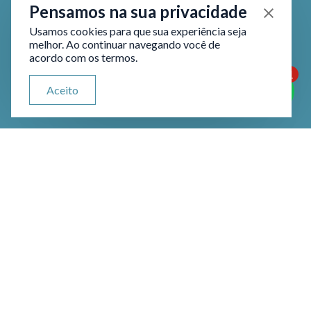
Pensamos na sua privacidade
Usamos cookies para que sua experiência seja
melhor. Ao continuar navegando você de
acordo com os termos.
1
ATENDIMENTO VIA WHATSAPP
Aceito
Olá, qual seu problema jurídico?
Acompanhamento à Delegacia
de Polícia: Cuidados
Necessários
O ambiente da Delegacia de Polícia
pode gerar muita ansiedade, seja para
prestar depoimento, seja para