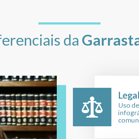
icar outros
atos
A Garrastazu pode
a satisfação do
e protegerem
 apresentar
diciais contra o
ferenciais da
Garrast
 Garrastazu é
essidade do
al. Muitas vezes,
sas medidas de
vido respeito às
s contribuintes.
Lega
advogados da
Uso de
 a medida,
infogr
u suspensão.
comuni
dentificar os