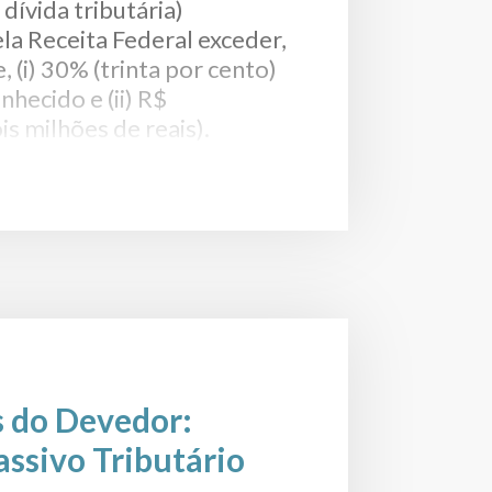
dívida tributária)
la Receita Federal exceder,
(i) 30% (trinta por cento)
hecido e (ii) R$
s milhões de reais).
stina-se ao
pela Receita Federal do
tível de ser indicado como
to tributário em futura
tificação se o contribuinte
do de patrimônio.
 do arrolamento de maneira
esultar no ajuizamento de
s do Devedor:
cal
.
assivo Tributário