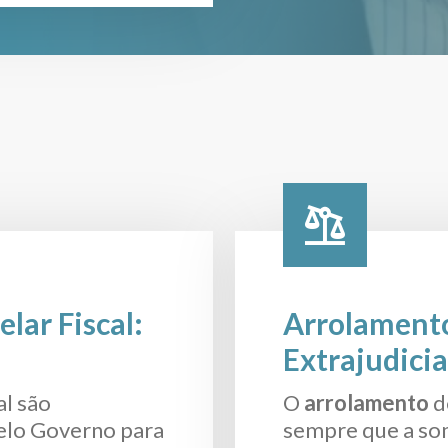
lar Fiscal:
Arrolamento
Extrajudicia
al são
O
arrolamento
d
elo Governo para
sempre que a som