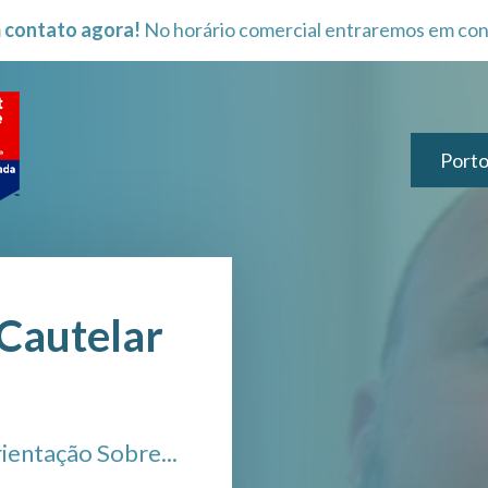
 contato agora!
No horário comercial entraremos em con
Porto
Cautelar
ientação Sobre...