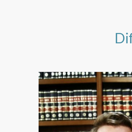
órgão fazendário ou (i) prat
administrativa ou judicial. 
que dificultem ou impeçam 
ajudar os contribuintes a s
crédito tributário
.
dessas medidas, bem como
defesas administrativas e ju
Di
bloqueio de bens e direitos.
Uma das primeiras ações da
avaliar a legalidade e a nec
arrolamento ou cautelar fisc
a Receita Federal adota es
forma equivocada, sem o de
garantias constitucionais do
Nesses casos, a equipe de 
Garrastazu pode questionar
exigindo a sua revogação o
Outra ação da Garrastazu é i