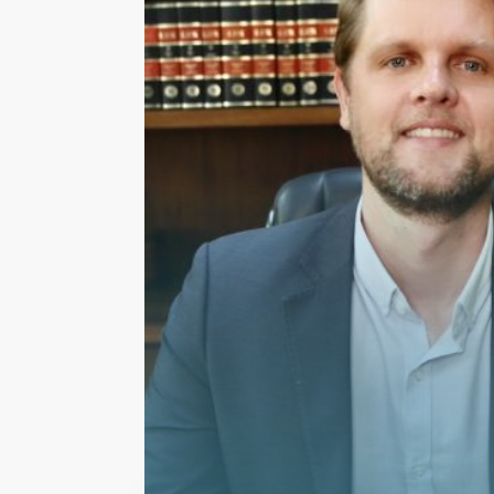
bens e direitos bloqueados
arrolamento ou cautelar fis
alternativas para evitar pre
e patrimoniais ao contribui
casos, é possível negociar a
parte dos bens bloqueados, 
continuidade das atividades
A Garrastazu também atua 
contribuintes em processos
e judiciais, buscando a
revis
cobrados indevidamente
e 
erros e equívocos da Receit
equipe de advogados possu
especializado em legislação 
sempre atualizada em relaç
novidades na área fiscal.