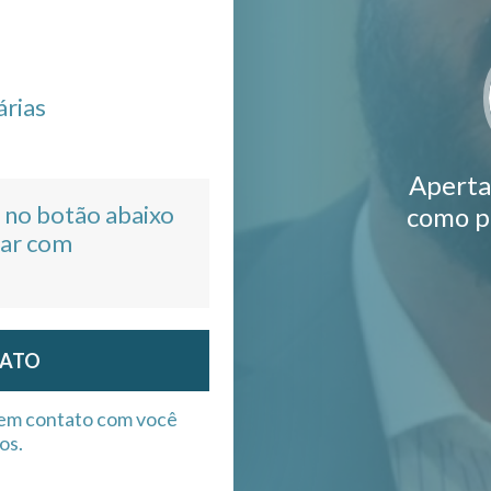
árias
Aperta
 no botão abaixo
como p
tar com
TATO
 em contato com você
os.