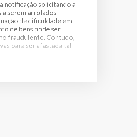
 notificação solicitando a
s a serem arrolados
tuação de dificuldade em
nto de bens pode ser
mo fraudulento. Contudo,
vas para ser afastada tal
para o contexto em que está
buinte, perquirindo as
s a dívida tributária
ante o seu patrimônio –
or meio de uma gestão de
o ou de gestão de crises,
os nos quais temos