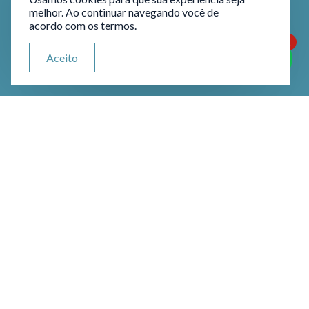
melhor. Ao continuar navegando você de
acordo com os termos.
1
ATENDIMENTO VIA WHATSAPP
Aceito
Olá, qual seu problema jurídico?
Mercados Regulados pelo
Banco Central (BC)
O Banco Central do Brasil é responsável
pela regulamentação e supervisão de
diversos mercados financeiros no país.
O objetivo dessa regulação é promover
a estabilidade do sistema financeiro