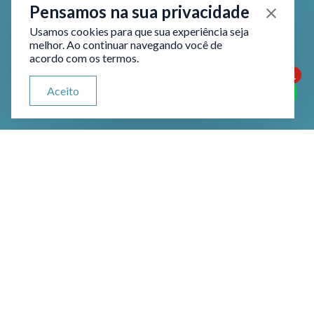
Pensamos na sua privacidade
Usamos cookies para que sua experiência seja
melhor. Ao continuar navegando você de
acordo com os termos.
1
ATENDIMENTO VIA WHATSAPP
Aceito
Olá, qual seu problema jurídico?
Calúnia, Injúria e Difamação: O
que São?
Crimes contra a honra são delitos
que ofendem a dignidade ou o