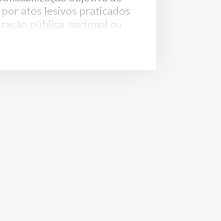
 por atos lesivos praticados
ração pública, nacional ou
Penal brasileiro não
mente a responsabilização
 jurídicas em casos de
dministração pública, a
 a legislação complementar
sa responsabilização em
tuações, especialmente
vimento de seus
ou representantes legais.
ção de pessoas jurídicas não
bilidade individual de seus
ministradores, e ambos