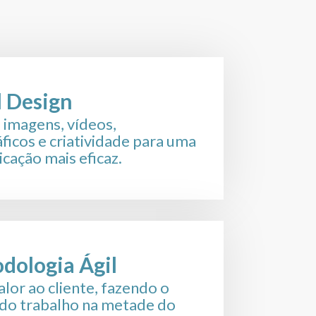
ica, para minimizar os riscos
 em crimes contra a
blica e suas consequências.
l Design
 imagens, vídeos,
áficos e criatividade para uma
cação mais eficaz.
dologia Ágil
alor ao cliente, fazendo o
do trabalho na metade do