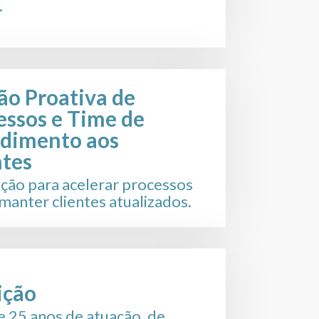
.
ão Proativa de
essos e Time de
dimento aos
ntes
ção para acelerar processos
 manter clientes atualizados.
ição
e 25 anos de atuação, de