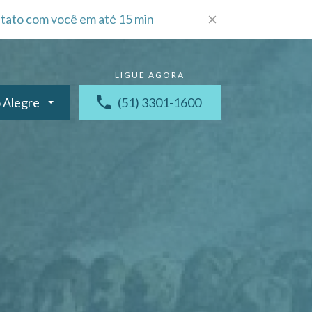
tato com você em até 15 min
 Alegre
(51) 3301-1600