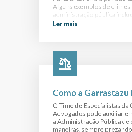
Alguns exemplos de crimes 
administração pública inclu
Ler mais
Corrupção Ativa
: A corrup
quando um funcionário públi
aceita ou recebe vantagens
troca de favorecimentos ou 
dentro de suas atribuições.
Como a Garrastazu 
Corrupção Passiva
: A cor
pode ocorrer no sentido in
O Time de Especialistas da
alguém oferece ou promet
Advogados pode auxiliar e
indevidas a um servidor púb
a Administração Pública de 
favorecimentos. Essa é a Co
maneiras, sempre prezando 