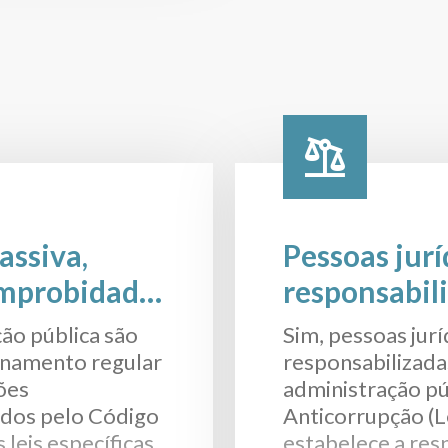
assiva,
Pessoas jur
Improbidade
responsabil
utros: Quais
ão pública são
Sim, pessoas jur
onamento regular
responsabilizada
ções
administração púb
ica?
ados pelo Código
Anticorrupção (L
 leis específicas.
estabelece a res