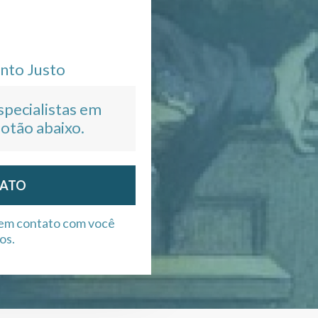
nto Justo
pecialistas em
botão abaixo.
TATO
 em contato com você
os.