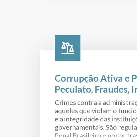
Corrupção Ativa e P
Peculato, Fraudes, 
Administrativa e O
Crimes contra a administraç
os Crimes Contra a
aqueles que violam o funci
e a integridade das institui
Administração Públ
governamentais. São regul
Penal Brasileiro e por outras