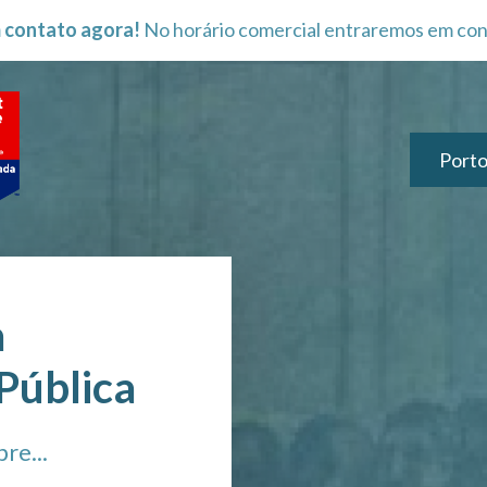
 contato agora!
No horário comercial entraremos em con
Porto
a
Pública
re...