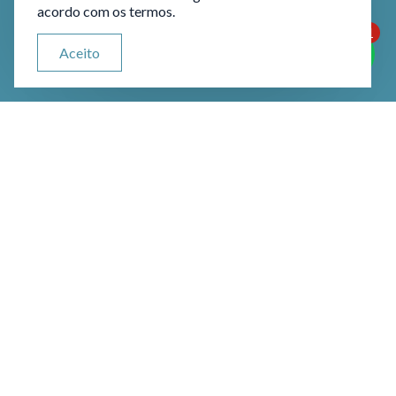
acordo com os termos.
1
ATENDIMENTO VIA WHATSAPP
Aceito
Olá, qual seu problema jurídico?
Erro Odontológico: O que é?
O Erro Odontológico, ou Erro do
Dentista, é um conceito que abrange
falhas ou negligências cometidas por
profissionais da área odontológica
durante a prestação de serviços,
resultando em danos à saúde bucal ou
ao bem-estar geral do paciente.