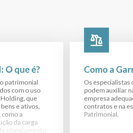
: O que é?
Como a Garr
o patrimonial
Os especialistas
ados com o uso
podem auxiliar n
 Holding, que
empresa adequad
 bens e ativos,
contratos e na e
, como a
Patrimonial.
ução da carga
e de planejamento