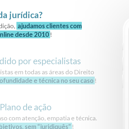
da jurídica?
dição,
ajudamos clientes com
online desde 2010
!
dido por especialistas
stas em todas as áreas do Direito
ofundidade e técnica no seu caso
!
Plano de ação
so com atenção, empatia e técnica.
jetivos, sem “juridiquês”
!