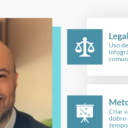
procura por Hold
o de empresa
: a
a adequado é
 eficácia da
Lega
iso considerar
Uso de
o de atividade, a
infogr
dade dos sócios.
comuni
ação dos
s contratos é uma
o da Holding
Meto
tir que os
em estruturados,
Criar v
os.
dobro 
tempo