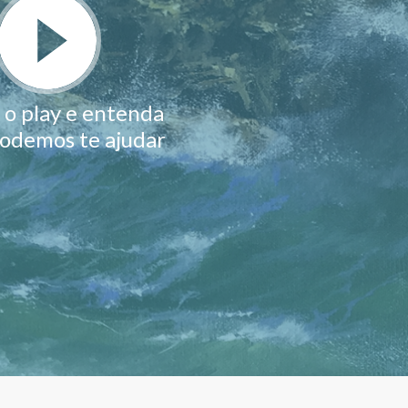
 o play e entenda
odemos te ajudar