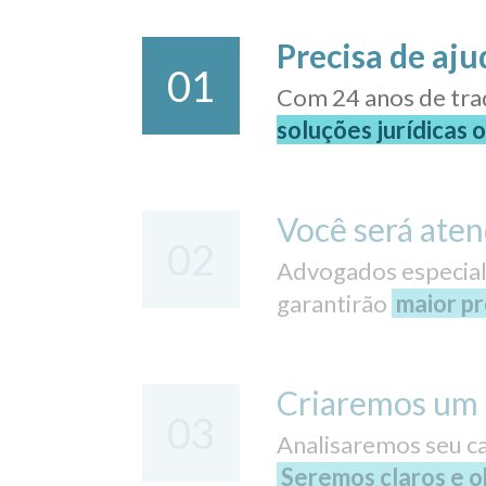
Precisa de aju
01
Com 24 anos de tra
soluções jurídicas 
Você será aten
02
Advogados especiali
garantirão
maior pr
Criaremos um 
03
Analisaremos seu ca
Seremos claros e ob