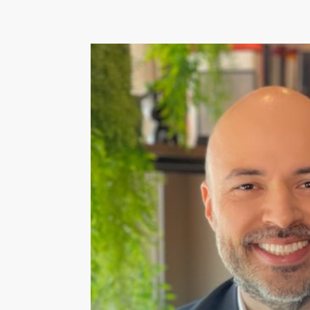
Escolha inadequada do tip
escolha do tipo de empres
fundamental para garantir a
Holding Patrimonial. É prec
diversos fatores, como o tip
tributação e a responsabili
Falta de cuidado na elabor
contratos
: a elaboração do
etapa importante na criaçã
Patrimonial. É preciso garan
contratos sejam claros e b
para evitar problemas futur