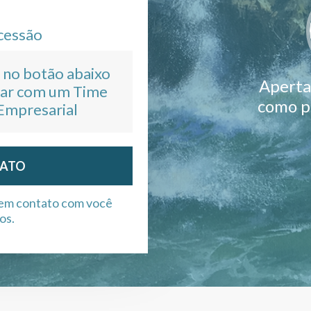
cessão
 no botão abaixo
Aperta
ntar com um Time
como p
 Empresarial
TATO
 em contato com você
os.