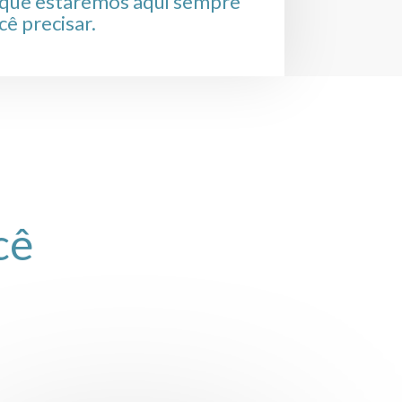
que estaremos aqui sempre
cê precisar.
cê