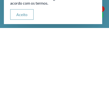
acordo com os termos.
1
ATENDIMENTO VIA WHATSAPP
Aceito
Olá, qual seu problema jurídico?
Lei das Drogas: O que é?
A Lei das Drogas, também
conhecida como Lei nº
11.343/2006, estabelece medidas
para prevenir e combater o tráfico
de drogas e o uso indevido de
substâncias entorpecentes. Essa