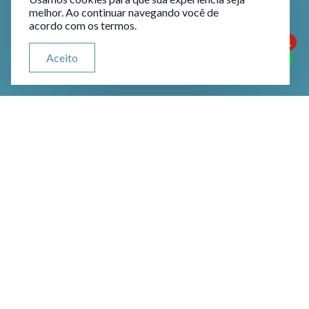
melhor. Ao continuar navegando você de
acordo com os termos.
1
ATENDIMENTO VIA WHATSAPP
Aceito
Olá, qual seu problema jurídico?
Quem tem direito à
restituição de valores?
Possuem direito à restituição os
produtores rurais que tinham contratos
de financiamentos de crédito rural com
o Banco do Brasil S/A indexados pela
poupança, desde que pactuados antes