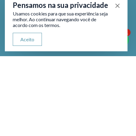
Pensamos na sua privacidade
Usamos cookies para que sua experiência seja
melhor. Ao continuar navegando você de
acordo com os termos.
1
ATENDIMENTO VIA WHATSAPP
Aceito
Olá, qual seu problema jurídico?
Reclamatória Trabalhista: O
que é?
As reclamatórias trabalhistas são ações
judiciais movidas pelos trabalhadores
em busca de direitos trabalhistas não