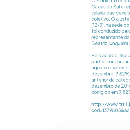
O Sindicato dos T
Caxias do Sul e r
salarial que deve
coletivo. O ajust
(12/9), na sede d
foi conduzido pe
representante do 
Beatriz Junqueira 
Pelo acordo, fico
partes concordara
agosto e setembr
dezembro, 9,82%. 
anterior da categ
dezembro de 2016 e
corrigido em 9,8
http://www.trt4.
cod=1379805&act