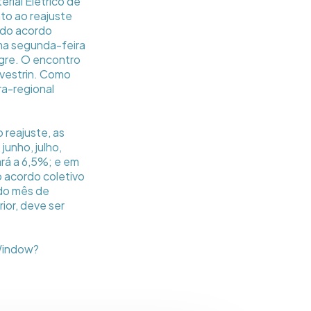
rial Elétrico de
to ao reajuste
a do acordo
ima segunda-feira
egre. O encontro
vestrin. Como
ra-regional
 reajuste, as
unho, julho,
rá a 6,5%; e em
o acordo coletivo
 do mês de
ior, deve ser
aWindow?