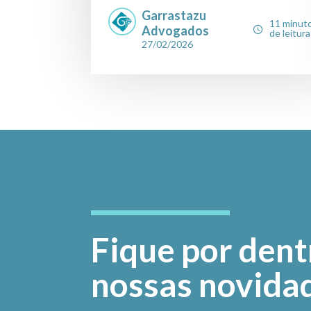
14....
Garrastazu
11 minut
Advogados
de leitura
27/02/2026
Fique por dent
nossas novida