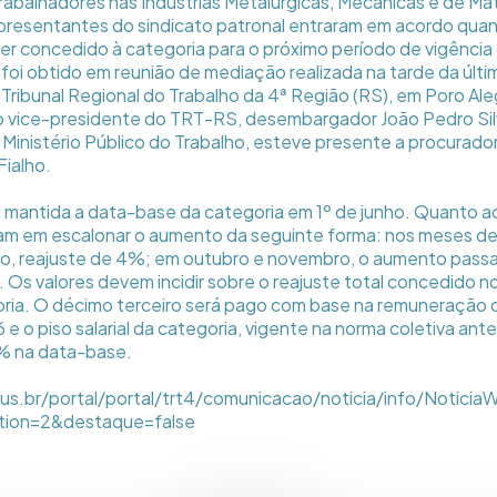
rabalhadores nas Indústrias Metalúrgicas, Mecânicas e de Mate
epresentantes do sindicato patronal entraram em acordo quan
 ser concedido à categoria para o próximo período de vigênci
e foi obtido em reunião de mediação realizada na tarde da últ
o Tribunal Regional do Trabalho da 4ª Região (RS), em Poro Al
lo vice-presidente do TRT-RS, desembargador João Pedro Sil
Ministério Público do Trabalho, esteve presente a procurado
Fialho.
u mantida a data-base da categoria em 1º de junho. Quanto ao
m em escalonar o aumento da seguinte forma: nos meses de j
o, reajuste de 4%; em outubro e novembro, o aumento passa
Os valores devem incidir sobre o reajuste total concedido n
oria. O décimo terceiro será pago com base na remuneração
 o piso salarial da categoria, vigente na norma coletiva anter
2% na data-base.
jus.br/portal/portal/trt4/comunicacao/noticia/info/Notici
ion=2&destaque=false