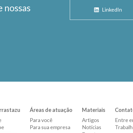
e nossas
LinkedIn
rrastazu
Áreas de atuação
Materiais
Contat
e
Para você
Artigos
Entre e
pe
Para sua empresa
Notícias
Trabalh