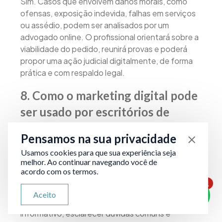
Sim. Casos que envolvem danos morais, como
ofensas, exposição indevida, falhas em serviços
ou assédio, podem ser analisados por um
advogado online. O profissional orientará sobre a
viabilidade do pedido, reunirá provas e poderá
propor uma ação judicial digitalmente, de forma
prática e com respaldo legal.
8. Como o marketing digital pode
ser usado por escritórios de
advocacia dentro das regras da
Pensamos na sua privacidade
OAB?
Usamos cookies para que sua experiência seja
melhor. Ao continuar navegando você de
O marketing digital é uma ferramenta valiosa para
acordo com os termos.
advogados, desde que usado com ética e
1
respeito às normas do Provimento nº 205/2021
ATENDIMENTO VIA WHATSAPP
Aceito
Olá, qual seu problema jurídico?
da OAB. Escritórios podem divulgar conteúdo
informativo, esclarecer dúvidas comuns e