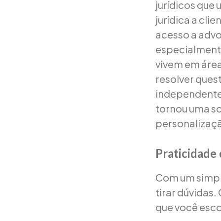
jurídicos que 
jurídica a cl
acesso a advog
especialmente
vivem em área
resolver quest
independentem
tornou uma so
personalizaç
Praticidade
Com um simple
tirar dúvidas
que você esco