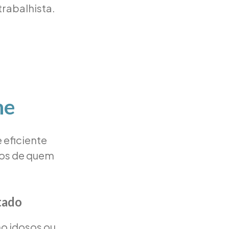
trabalhista.
ne
 eficiente
los de quem
tado
o idosos ou