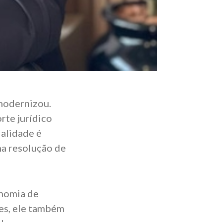
modernizou.
rte jurídico
dalidade é
na resolução de
onomia de
des, ele também