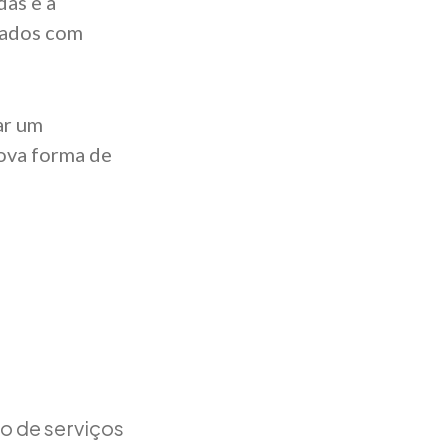
das e a
vados com
ar um
ova forma de
o de serviços