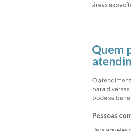
áreas específi
Quem po
atendi
O atendimento
para diversas
pode se benef
Pessoas com
Para aqueles 