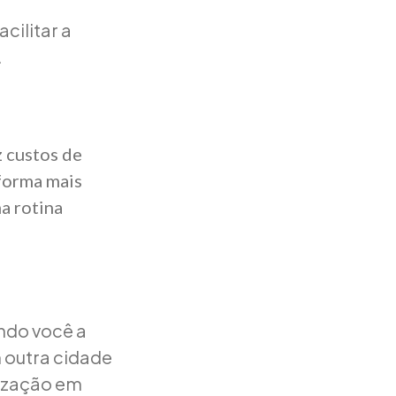
cilitar a
.
 custos de
 forma mais
a rotina
ndo você a
 outra cidade
lização em