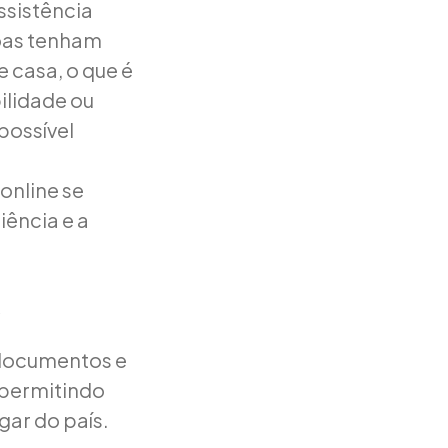
assistência
soas tenham
e casa, o que é
ilidade ou
possível
online se
iência e a
o
 documentos e
, permitindo
ar do país.