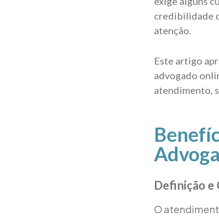
exige alguns c
credibilidade 
atenção.
Este artigo ap
advogado onlin
atendimento, s
Benefí
Advoga
Definição e
O atendimento