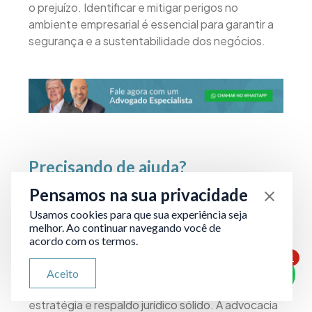
o prejuízo. Identificar e mitigar perigos no
ambiente empresarial é essencial para garantir a
segurança e a sustentabilidade dos negócios.
Precisando de ajuda?
Pensamos na sua privacidade
Na Garrastazu Advogados, atuamos com foco em
Usamos cookies para que sua experiência seja
soluções preventivas que garantem mais
melhor. Ao continuar navegando você de
segurança, economia e previsibilidade para
acordo com os termos.
empresas de todos os portes e setores. Nosso
1
ATENDIMENTO VIA WHATSAPP
trabalho vai além de resolver conflitos —
Aceito
Olá, qual seu problema jurídico?
buscamos evitá-los desde o início, com
estratégia e respaldo jurídico sólido. A advocacia