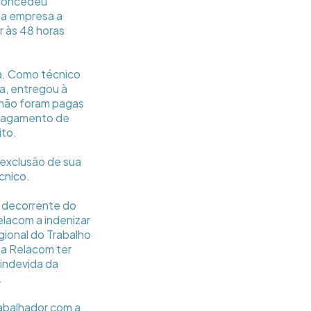
 concedeu
da empresa a
r às 48 horas
a. Como técnico
a, entregou à
 não foram pagas
o pagamento de
ito.
 exclusão de sua
cnico.
l decorrente do
elacom a indenizar
gional do Trabalho
 a Relacom ter
 indevida da
.
abalhador com a