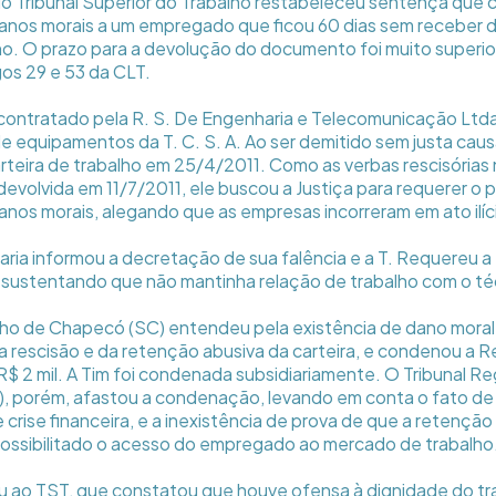
do Tribunal Superior do Trabalho restabeleceu sentença que
anos morais a um empregado que ficou 60 dias sem receber 
lho. O prazo para a devolução do documento foi muito superio
gos 29 e 53 da CLT.
 contratado pela R. S. De Engenharia e Telecomunicação Ltd
equipamentos da T. C. S. A. Ao ser demitido sem justa caus
teira de trabalho em 25/4/2011. Como as verbas rescisórias
i devolvida em 11/7/2011, ele buscou a Justiça para requerer 
anos morais, alegando que as empresas incorreram em ato ilíc
aria informou a decretação de sua falência e a T. Requereu a
 sustentando que não mantinha relação de trabalho com o té
alho de Chapecó (SC) entendeu pela existência de dano mora
rescisão e da retenção abusiva da carteira, e condenou a R
 2 mil. A Tim foi condenada subsidiariamente. O Tribunal Re
), porém, afastou a condenação, levando em conta o fato de
crise financeira, e a inexistência de prova de que a retenção
possibilitado o acesso do empregado ao mercado de trabalho
u ao TST, que constatou que houve ofensa à dignidade do tr