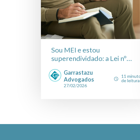
Sou MEI e estou
superendividado: a Lei nº
14....
Garrastazu
11 minut
Advogados
de leitura
27/02/2026