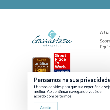
A Ga
Sobr
Equi
Pensamos na sua privacidad
Usamos cookies para que sua experiência sej
Verificada por
melhor. Ao continuar navegando você de
acordo com os termos.
Aceito