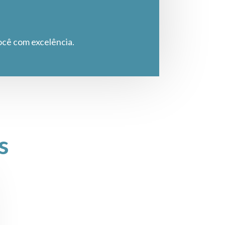
ocê com excelência.
s