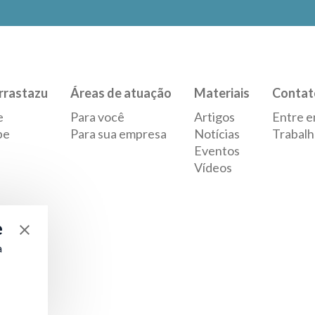
rrastazu
Áreas de atuação
Materiais
Contat
e
Para você
Artigos
Entre e
pe
Para sua empresa
Notícias
Trabalh
Eventos
Vídeos
e
a