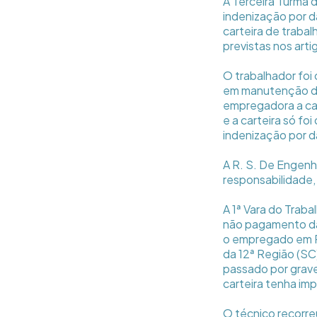
A Terceira Turma 
indenização por d
carteira de traba
previstas nos arti
O trabalhador foi
em manutenção de 
empregadora a car
e a carteira só fo
indenização por d
A R. S. De Engenh
responsabilidade,
A 1ª Vara do Trab
não pagamento da 
o empregado em R$
da 12ª Região (SC
passado por grave 
carteira tenha im
O técnico recorre