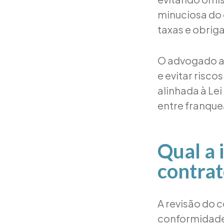
minuciosa do 
taxas e obrig
O advogado aj
e evitar risco
alinhada à Lei
entre franque
Qual a 
contrat
A revisão do c
conformidade c