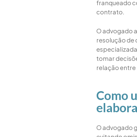
franqueado c
contrato.
O advogado ai
resolução de
especializada
tomar decisões
relação entre 
Como u
elabor
O advogado ga
evitando omis