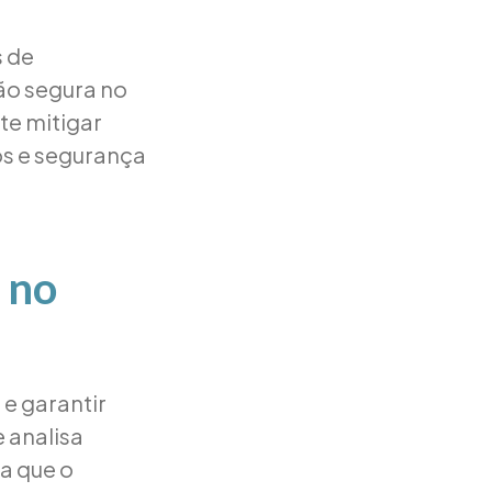
s de
ão segura no
te mitigar
os e segurança
 no
 e garantir
 analisa
ra que o