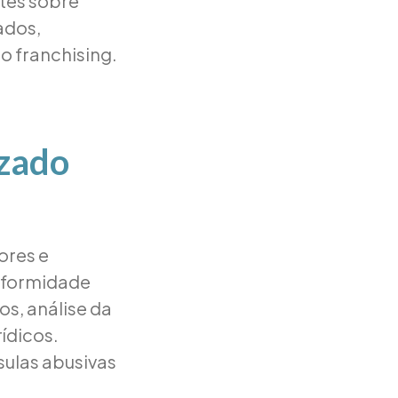
tes sobre
ados,
o franchising.
izado
ores e
nformidade
os, análise da
rídicos.
sulas abusivas