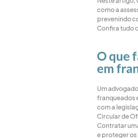
Neste artigo,
como a assess
prevenindo co
Confira tudo 
O que f
em fra
Um advogado 
franqueados 
com a legislaç
Circular de Of
Contratar uma 
e proteger os 