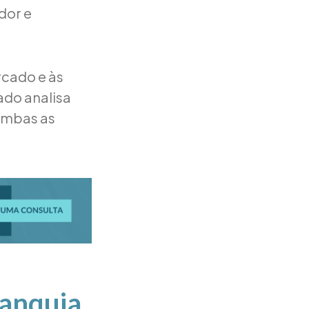
dor e
rcado e às
ado analisa
 ambas as
.
ranquia