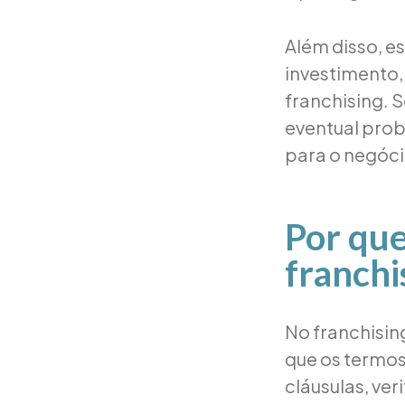
Além disso, e
investimento,
franchising. 
eventual prob
para o negóci
Por que
franchi
No franchisin
que os termos
cláusulas, ve