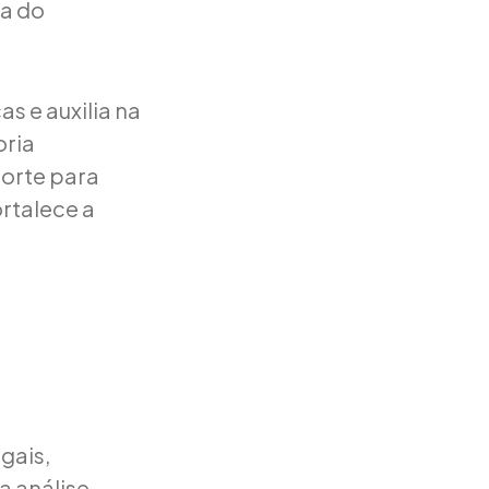
a do
s e auxilia na
oria
porte para
ortalece a
gais,
a análise