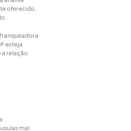
te oferecido,
do.
a franqueadora
OF esteja
o a relação
a
áusulas mal