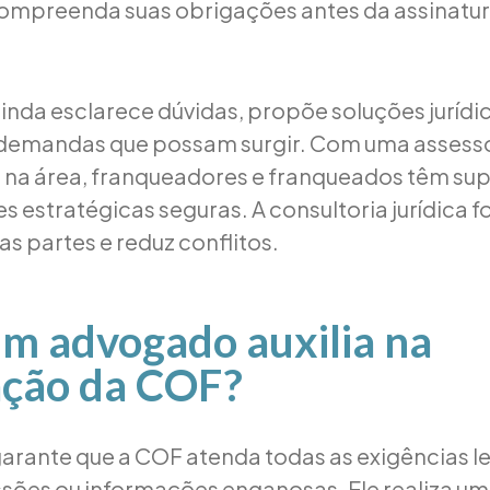
ompreenda suas obrigações antes da assinatur
nda esclarece dúvidas, propõe soluções jurídica
 demandas que possam surgir. Com uma assess
 na área, franqueadores e franqueados têm su
 estratégicas seguras. A consultoria jurídica f
as partes e reduz conflitos.
m advogado auxilia na
ação da COF?
rante que a COF atenda todas as exigências le
sões ou informações enganosas. Ele realiza um