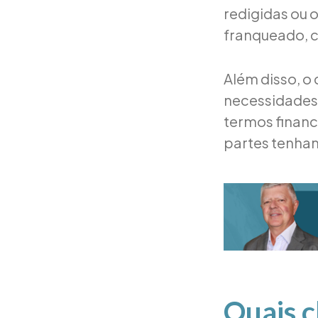
redigidas ou 
franqueado, c
Além disso, o
necessidades 
termos financ
partes tenham
Quais c