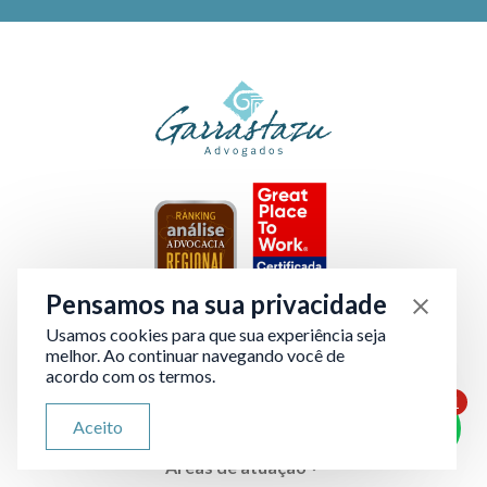
Pensamos na sua privacidade
Usamos cookies para que sua experiência seja
Verificada por
melhor. Ao continuar navegando você de
acordo com os termos.
1
A Garrastazu
ATENDIMENTO VIA WHATSAPP
Aceito
Olá, qual seu problema jurídico?
Áreas de atuação