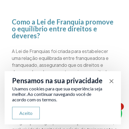
Como a Lei de Franquia promove
o equilíbrio entre direitos e
deveres?
A Lei de Franquias foi criada para estabelecer
uma relação equilibrada entre franqueadora e
franqueado, assegurando que os direitos e
deveres de ambas as partes sejam respeitados.
No sistema de franchising, isso é alcançado por
Pensamos na sua privacidade
meio da transparência e clareza em documentos
Usamos cookies para que sua experiência seja
fundamentais, como a COF, que deve ser
melhor. Ao continuar navegando você de
entregue com pelo menos 10 dias antes da
acordo com os termos.
assinatura do contrato.
1
ATENDIMENTO VIA WHATSAPP
Aceito
Olá, qual seu problema jurídico?
A legislação exige que informações sobre taxas,