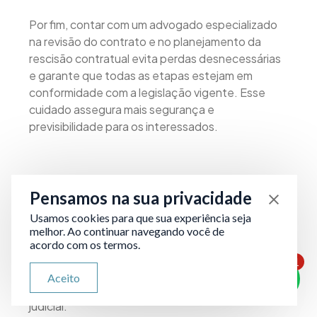
Por fim, contar com um advogado especializado
na revisão do contrato e no planejamento da
rescisão contratual evita perdas desnecessárias
e garante que todas as etapas estejam em
conformidade com a legislação vigente. Esse
cuidado assegura mais segurança e
previsibilidade para os interessados.
Mediação e arbitragem: como
Pensamos na sua privacidade
resolver conflitos sem recorrer à
Justiça?
Usamos cookies para que sua experiência seja
melhor. Ao continuar navegando você de
acordo com os termos.
A mediação e a arbitragem são opções eficientes
1
para solucionar conflitos em franquias sem a
ATENDIMENTO VIA WHATSAPP
Aceito
Olá, qual seu problema jurídico?
necessidade de um longo e custoso processo
judicial.