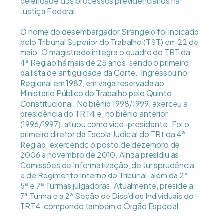
celeridade dos processos previdenciários na
Justiça Federal.
O nome do desembargador Sirangelo foi indicado
pelo Tribunal Superior do Trabalho (TST) em 22 de
maio. O magistrado integra o quadro do TRT da
4ª Região há mais de 25 anos, sendo o primeiro
da lista de antiguidade da Corte. Ingressou no
Regional em 1987, em vaga reservada ao
Ministério Público do Trabalho pelo Quinto
Constitucional. No biênio 1998/1999, exerceu a
presidência do TRT4 e, no biênio anterior
(1996/1997), atuou como vice-presidente. Foi o
primeiro diretor da Escola Judicial do TRt da 4ª
Região, exercendo o posto de dezembro de
2006 a novembro de 2010. Ainda presidiu as
Comissões de Informatização, de Jurisprudência
e de Regimento Interno do Tribunal, além da 2ª,
5ª e 7ª Turmas julgadoras. Atualmente, preside a
7ª Turma e a 2ª Seção de Dissídios Individuais do
TRT4, compondo também o Órgão Especial.