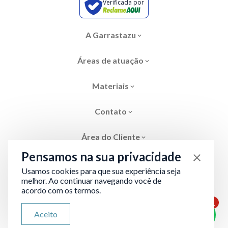
Verificada por
A Garrastazu
Áreas de atuação
Materiais
Contato
Área do Cliente
Pensamos na sua privacidade
Usamos cookies para que sua experiência seja
melhor. Ao continuar navegando você de
acordo com os termos.
Área restrita
Termos de Privacidade
1
ATENDIMENTO VIA WHATSAPP
Aceito
Olá, qual seu problema jurídico?
Desenvolvido por
Evolve