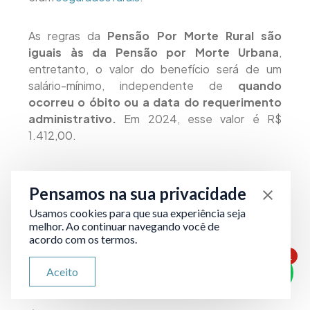
As regras da
Pensão Por Morte Rural são
iguais às da Pensão por Morte Urbana
,
entretanto, o valor do benefício será de um
salário-mínimo, independente de
quando
ocorreu o óbito ou a data do requerimento
administrativo.
Em 2024, esse valor é R$
1.412,00.
Como solicitar a Pensão por
Pensamos na sua privacidade
Morte?
Usamos cookies para que sua experiência seja
melhor. Ao continuar navegando você de
acordo com os termos.
A pensão por morte pode ser solicitada
1
diretamente
nas agências do INSS ou através
ATENDIMENTO VIA WHATSAPP
Aceito
Olá, qual seu problema jurídico?
do portal meu INSS.