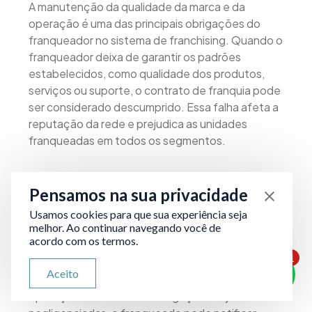
A manutenção da qualidade da marca e da
operação é uma das principais obrigações do
franqueador no sistema de franchising. Quando o
franqueador deixa de garantir os padrões
estabelecidos, como qualidade dos produtos,
serviços ou suporte, o contrato de franquia pode
ser considerado descumprido. Essa falha afeta a
reputação da rede e prejudica as unidades
franqueadas em todos os segmentos.
O franqueado deve identificar e documentar as
Pensamos na sua privacidade
falhas, como inconsistências na padronização,
fornecimento inadequado de materiais ou
Usamos cookies para que sua experiência seja
melhor. Ao continuar navegando você de
ausência de supervisão. As cláusulas contratuais
acordo com os termos.
geralmente preveem que o franqueador deve
1
zelar pela unidade e pelo desempenho da rede,
ATENDIMENTO VIA WHATSAPP
Aceito
Olá, qual seu problema jurídico?
assegurando a qualidade em todas as
operações. Caso essas obrigações sejam