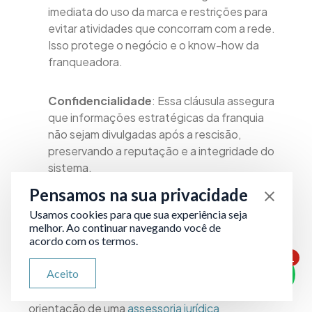
imediata do uso da marca e restrições para
evitar atividades que concorram com a rede.
Isso protege o negócio e o know-how da
franqueadora.
Confidencialidade
: Essa cláusula assegura
que informações estratégicas da franquia
não sejam divulgadas após a rescisão,
preservando a reputação e a integridade do
sistema.
Pensamos na sua privacidade
Usamos cookies para que sua experiência seja
melhor. Ao continuar navegando você de
Com um contrato bem estruturado, contendo
acordo com os termos.
cláusulas específicas e detalhadas, franqueador
1
ATENDIMENTO VIA WHATSAPP
Aceito
e franqueado reduzem os riscos de conflitos e
Olá, qual seu problema jurídico?
garantem uma rescisão mais equilibrada. A
orientação de uma
assessoria jurídica