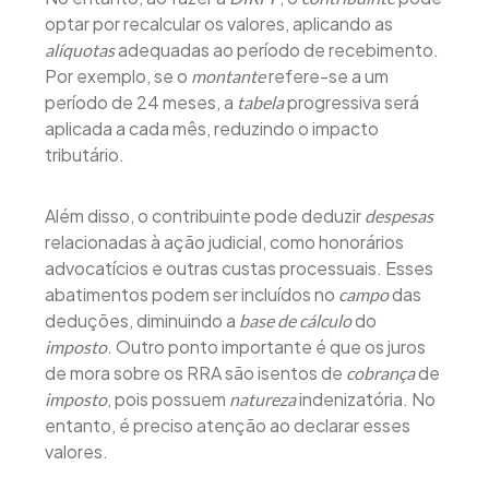
optar por recalcular os valores, aplicando as
adequadas ao período de recebimento.
alíquotas
Por exemplo, se o
refere-se a um
montante
período de 24 meses, a
progressiva será
tabela
aplicada a cada mês, reduzindo o impacto
tributário.
Além disso, o contribuinte pode deduzir
despesas
relacionadas à ação judicial, como honorários
advocatícios e outras custas processuais. Esses
abatimentos podem ser incluídos no
das
campo
deduções, diminuindo a
do
base de cálculo
. Outro ponto importante é que os juros
imposto
de mora sobre os RRA são isentos de
de
cobrança
, pois possuem
indenizatória. No
imposto
natureza
entanto, é preciso atenção ao declarar esses
valores.