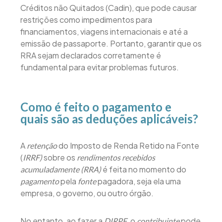
Créditos não Quitados (Cadin), que pode causar
restrições como impedimentos para
financiamentos, viagens internacionais e até a
emissão de passaporte. Portanto, garantir que os
RRA sejam declarados corretamente é
fundamental para evitar problemas futuros.
Como é feito o pagamento e
quais são as deduções aplicáveis?
A
do Imposto de Renda Retido na Fonte
retenção
(
sobre os
IRRF)
rendimentos recebidos
é feita no momento do
acumuladamente (RRA)
pela
pagadora, seja ela uma
pagamento
fonte
empresa, o governo, ou outro órgão.
No entanto, ao fazer a
, o
pode
DIRPF
contribuinte