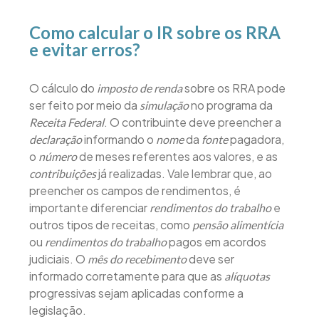
Como calcular o IR sobre os RRA
e evitar erros?
O cálculo do
sobre os RRA pode
imposto de renda
ser feito por meio da
no programa da
simulação
. O contribuinte deve preencher a
Receita Federal
informando o
da
pagadora,
declaração
nome
fonte
o
de meses referentes aos valores, e as
número
já realizadas. Vale lembrar que, ao
contribuições
preencher os campos de rendimentos, é
importante diferenciar
e
rendimentos do trabalho
outros tipos de receitas, como
pensão alimentícia
ou
pagos em acordos
rendimentos do trabalho
judiciais. O
deve ser
mês do recebimento
informado corretamente para que as
alíquotas
progressivas sejam aplicadas conforme a
legislação.