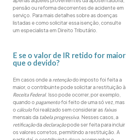
apenas àqueles provenientes da aposentadoria,
pensão ou reforma decorrentes de acidente em
serviço. Para mais detalhes sobre as doenças
listadas e como solicitar essa isenção, consulte
um especialista em Direito Tributário.
E se o valor de IR retido for maior
que o devido?
Em casos onde a
do imposto foi feita a
retenção
maior, o contribuinte pode solicitar a restituição à
. Isso pode ocorrer, por exemplo,
Receita Federal
quando o
foi feito de uma só vez, mas
pagamento
o
foi realizado sem considerar as
cálculo
faixas
mensais da
. Nesses casos, a
tabela progressiva
da
pode ser feita para incluir
retificação
declaração
os valores corretos, permitindo a restituição. A
partir daí, o contribuinte deve acompanhar o