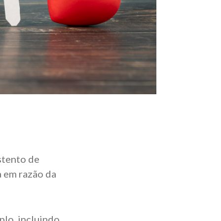
stento de
a em razão da
plo, incluindo