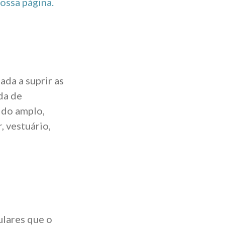
ossa página.
da a suprir as
da de
ido amplo,
, vestuário,
ulares que o