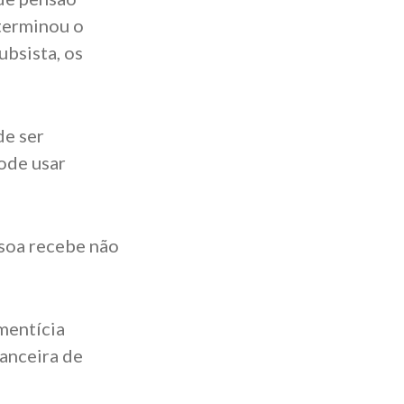
eterminou o
ubsista, os
de ser
ode usar
ssoa recebe não
mentícia
anceira de