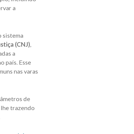
rvar a
o sistema
stiça (CNJ)
,
adas a
o país. Esse
muns nas varas
arâmetros de
 lhe trazendo
.