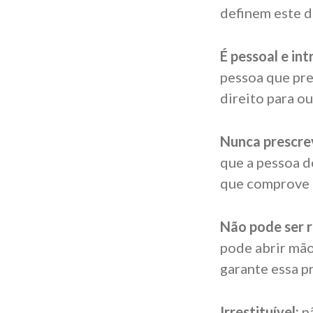
definem este di
É pessoal e
int
pessoa que pre
direito para ou
Nunca prescre
que a pessoa d
que comprove 
Não pode ser 
pode abrir mão
garante essa p
Irrestituível:
n