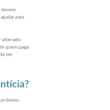
s devem
 ajudar pais
r alterado
 de quem paga
de ser
ntícia?
 próximo.