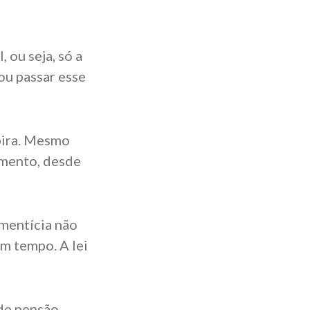
, ou seja, só a
ou passar esse
xpira. Mesmo
omento, desde
mentícia não
m tempo. A lei
 de pensão