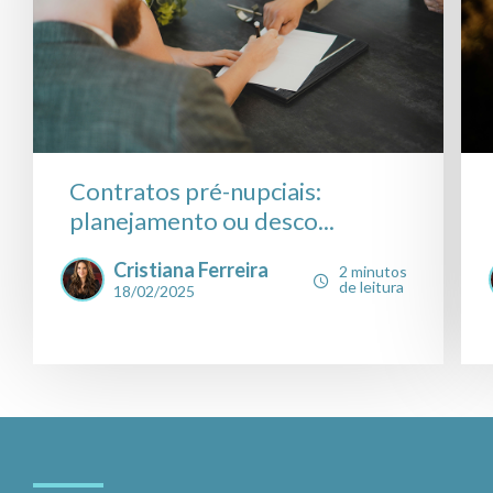
Contratos pré-nupciais:
planejamento ou desco...
Cristiana Ferreira
2 minutos
de leitura
18/02/2025