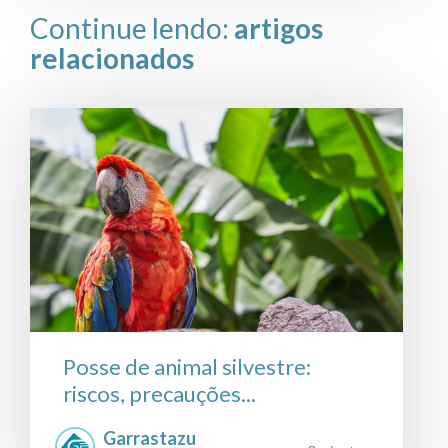
Continue lendo:
artigos
relacionados
Posse de animal silvestre:
riscos, precauções...
Garrastazu