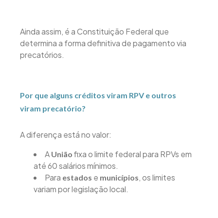
Ainda assim, é a Constituição Federal que
determina a forma definitiva de pagamento via
precatórios.
Por que alguns créditos viram RPV e outros
viram precatório?
A diferença está no valor:
A
fixa o limite federal para RPVs em
União
até 60 salários mínimos.
Para
e
, os limites
estados
municípios
variam por legislação local.