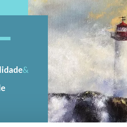
lidade
&
de