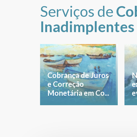
Serviços de
Co
Inadimplentes
Cobrança de Juros
N
e Correção
e
Monetária em Co...
e