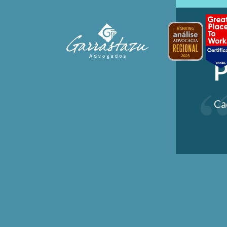
C
P
Ca