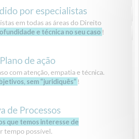
dido por especialistas
stas em todas as áreas do Direito
ofundidade e técnica no seu caso
!
Plano de ação
so com atenção, empatia e técnica.
jetivos, sem “juridiquês”
!
va de Processos
os que temos interesse de
 tempo possível.