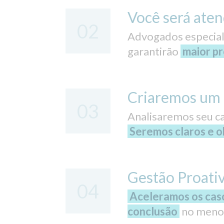
Você será aten
02
Advogados especiali
garantirão
maior pr
Criaremos um 
03
Analisaremos seu ca
Seremos claros e ob
Gestão Proati
04
Aceleramos os cas
conclusão
no menor