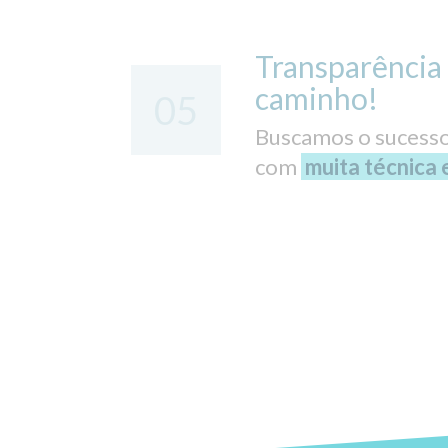
Transparência 
caminho!
05
Buscamos o sucesso
com
muita técnica