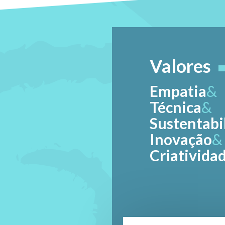
Valores
Empatia
&
Técnica
&
Sustentabi
Inovação
&
Criativida