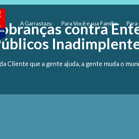
obranças contra Ent
A Garrastazu
Para Você e sua Família
Para
úblicos Inadimplent
“
da Cliente que a gente ajuda, a gente muda o mun