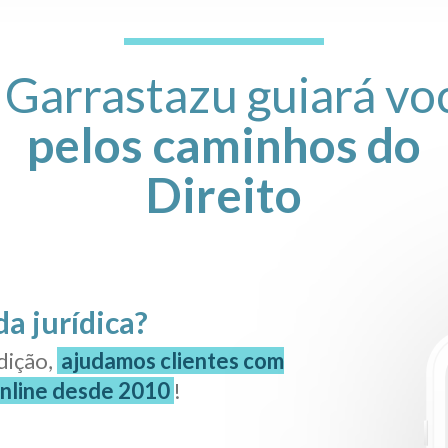
 Garrastazu guiará vo
pelos caminhos do
Direito
da jurídica?
dição,
ajudamos clientes com
online desde 2010
!