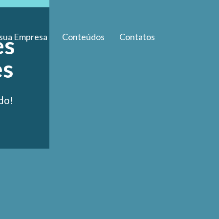
es
 sua Empresa
Conteúdos
Contatos
es
do!