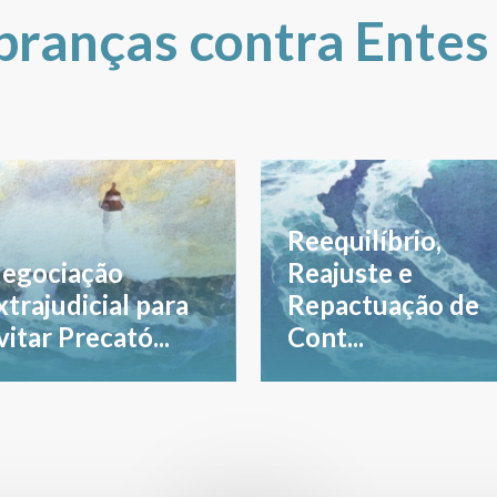
branças contra Entes
Reequilíbrio,
egociação
Reajuste e
xtrajudicial para
Repactuação de
vitar Precató...
Cont...