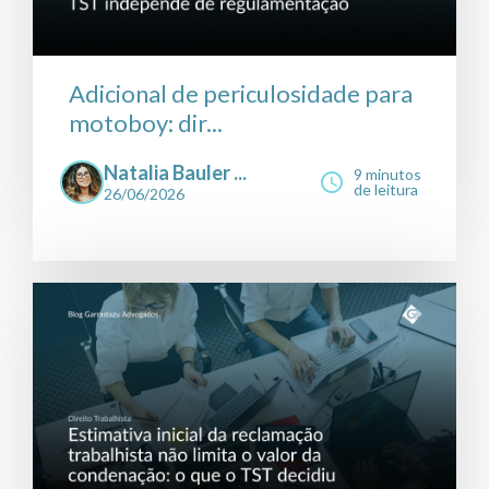
Adicional de periculosidade para
motoboy: dir...
Natalia Bauler ...
9 minutos
de leitura
26/06/2026