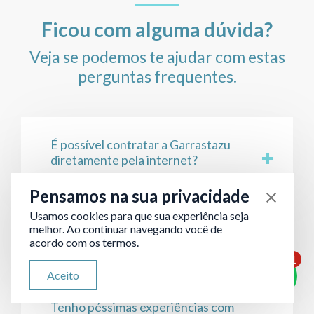
Ficou com alguma dúvida?
Veja se podemos te ajudar com estas
perguntas frequentes.
É possível contratar a Garrastazu
diretamente pela internet?
Pensamos na sua privacidade
Usamos cookies para que sua experiência seja
Quais cautelas devo ter ao
melhor. Ao continuar navegando você de
contratar um escritório pela
acordo com os termos.
internet (Advogado online)?
1
ATENDIMENTO VIA WHATSAPP
Aceito
Olá, qual seu problema jurídico?
Tenho péssimas experiências com