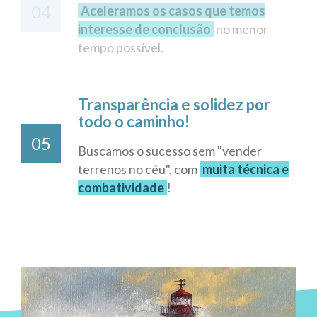
04
Aceleramos os casos que temos
interesse de conclusão
no menor
tempo possível.
Transparência e solidez por
todo o caminho!
05
Buscamos o sucesso sem "vender
terrenos no céu", com
muita técnica e
combatividade
!