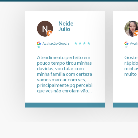
Neide
Julio
Avaliação Google
Aval
Atendimento perfeito em
Goste
pouco tempo tirou minhas
rápido
dúvidas, vou falar com
minhas
minha família com certeza
muito
vamos marcar com vcs,
principalmente pq percebi
que vcs não enrolam vão
direto ao assunto não
fazem ninguém perder
tempo, falei com outras
pessoas alguns até agora
nem me respondeu, e vcs
não enrolam PARABÉNS
PELO ATENDIMENTO