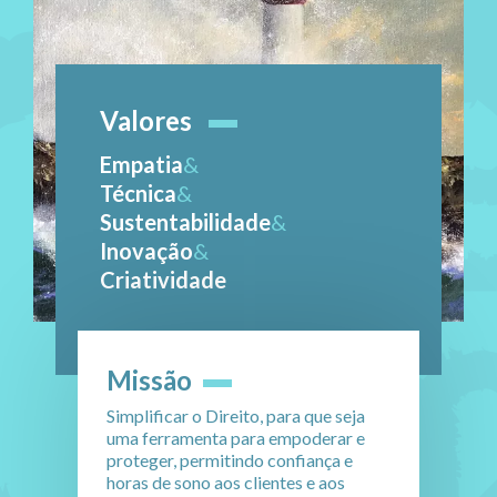
Valores
Empatia
&
Técnica
&
Sustentabilidade
&
Inovação
&
Criatividade
Missão
Simplificar o Direito, para que seja
uma ferramenta para empoderar e
proteger, permitindo confiança e
horas de sono aos clientes e aos