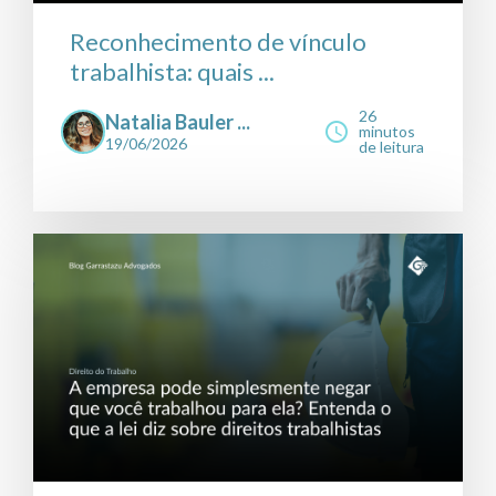
Reconhecimento de vínculo
trabalhista: quais ...
26
Natalia Bauler ...
minutos
19/06/2026
de leitura