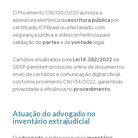
O Provimento CNJ 100/2020 autoriza a
assinatura eletrônica da
escritura pública
por
certificado ICPBrasil ou eNotariado, com
segurança jurídica e videoconferência para
validação de
partes
e da
vontade
legal.
Cartórios atualizados pela
Lei 14.382/2022
via
SERP permitem protocolo online de documentos,
envio de certidões e comunicação digital oficial,
conforme provimento CNJ 134/2022, garantindo
privacidade e eficiência no
procedimento
.
Atuação do advogado no
inventário extrajudicial
O
advogado
é indispensável no
inventário