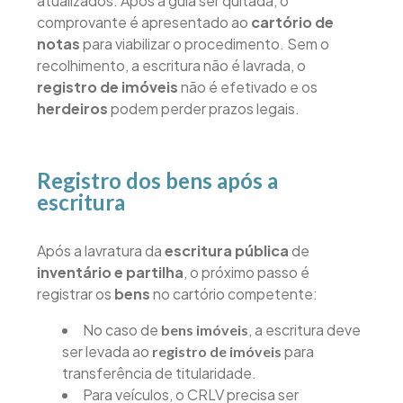
atualizados. Após a guia ser quitada, o
comprovante é apresentado ao
cartório de
notas
para viabilizar o procedimento. Sem o
recolhimento, a escritura não é lavrada, o
registro de imóveis
não é efetivado e os
herdeiros
podem perder prazos legais.
Registro dos bens após a
escritura
Após a lavratura da
escritura pública
de
inventário e partilha
, o próximo passo é
registrar os
bens
no cartório competente:
No caso de
, a escritura deve
bens imóveis
ser levada ao
para
registro de imóveis
transferência de titularidade.
Para veículos, o CRLV precisa ser