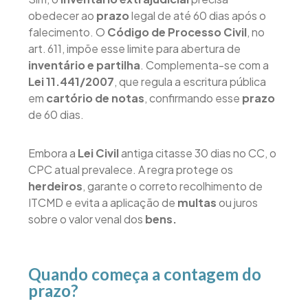
obedecer ao
prazo
legal de até 60 dias após o
falecimento. O
Código de Processo Civil
, no
art. 611, impõe esse limite para abertura de
inventário e partilha
. Complementa-se com a
Lei 11.441/2007
, que regula a escritura pública
em
cartório de notas
, confirmando esse
prazo
de 60 dias.
Embora a
Lei Civil
antiga citasse 30 dias no CC, o
CPC atual prevalece. A regra protege os
herdeiros
, garante o correto recolhimento de
ITCMD e evita a aplicação de
multas
ou juros
sobre o valor venal dos
bens.
Quando começa a contagem do
prazo?