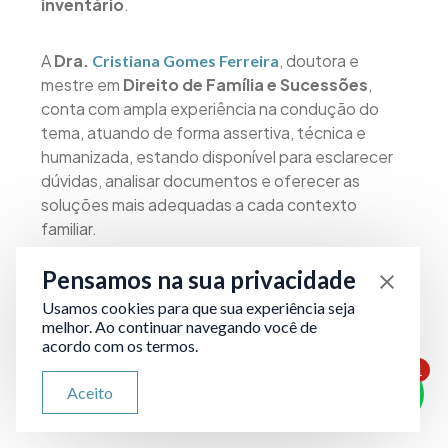
inventário
.
A
Dra.
, doutora e
Cristiana Gomes Ferreira
mestre em
Direito de Família e Sucessões
,
conta com ampla experiência na condução do
tema, atuando de forma assertiva, técnica e
humanizada, estando disponível para esclarecer
dúvidas, analisar documentos e oferecer as
soluções mais adequadas a cada contexto
familiar.
Pensamos na sua privacidade
Se você está enfrentando esse momento e
precisa de ajuda,
entre em contato imediato
Usamos cookies para que sua experiência seja
melhor. Ao continuar navegando você de
com um advogado
.
acordo com os termos.
1
ATENDIMENTO VIA WHATSAPP
Aceito
Olá, qual seu problema jurídico?