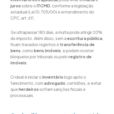
juros
sobre o
ITCMD
, conforme a legislação
estadual (Lei 10.705/00) e entendimento do
CPC, art. 611.
Se ultrapassar 180 dias, a multa pode atingir 20%
do imposto. Além disso, sem a
escritura pública
,
ficam travados registros e
transferência de
bens
, como
bens imóveis
, e podem ocorrer
bloqueios por tribunais ou pelo
registro de
imóveis
.
O ideal é iniciar o
inventário
logo após o
falecimento, com
advogado
, certidões, e evitar
que
herdeiros
sofram sanções fiscais e
processuais.