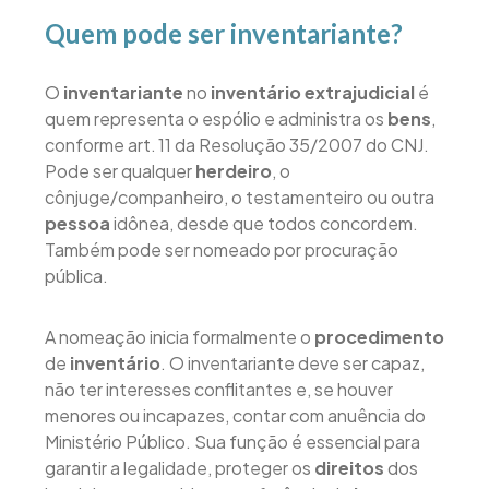
Quem pode ser inventariante?
O
inventariante
no
inventário extrajudicial
é
quem representa o espólio e administra os
bens
,
conforme art. 11 da Resolução 35/2007 do CNJ.
Pode ser qualquer
herdeiro
, o
cônjuge/companheiro, o testamenteiro ou outra
pessoa
idônea, desde que todos concordem.
Também pode ser nomeado por procuração
pública.
A nomeação inicia formalmente o
procedimento
de
inventário
. O inventariante deve ser capaz,
não ter interesses conflitantes e, se houver
menores ou incapazes, contar com anuência do
Ministério Público. Sua função é essencial para
garantir a legalidade, proteger os
direitos
dos