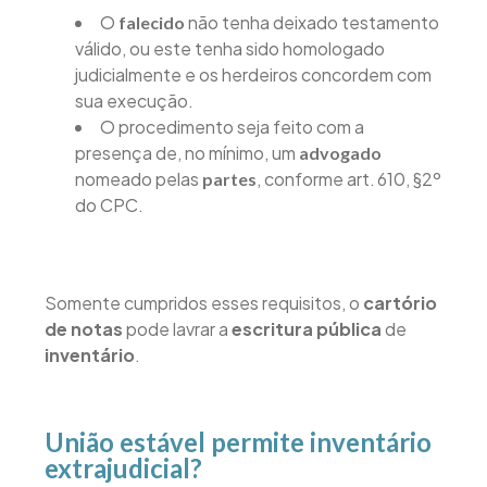
O
não tenha deixado testamento
falecido
válido, ou este tenha sido homologado
judicialmente e os herdeiros concordem com
sua execução.
O procedimento seja feito com a
presença de, no mínimo, um
advogado
nomeado pelas
, conforme art. 610, §2º
partes
do CPC.
Somente cumpridos esses requisitos, o
cartório
de notas
pode lavrar a
escritura pública
de
inventário
.
União estável permite inventário
extrajudicial?