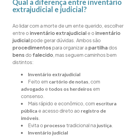
Qual a diferença entre inventário
extrajudicial e judicial?
Ao lidar com a morte de um ente querido, escolher
entre o
inventário extrajudicial
e o
inventário
judicial
pode gerar dúvidas. Ambos são
procedimentos
para organizar a
partilha
dos
bens
do
falecido
, mas seguem caminhos bem
distintos:
Inventário extrajudicial
Feito em
, com
cartório de notas
e
em
advogado
todos os herdeiros
consenso.
Mais rápido e econômico, com
escritura
e acesso direto ao
pública
registro de
.
imóveis
Evita o
tradicional na
.
processo
justiça
Inventário judicial