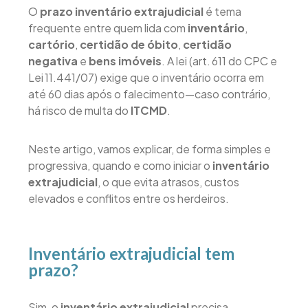
O
prazo inventário extrajudicial
é tema
frequente entre quem lida com
inventário
,
cartório
,
certidão de óbito
,
certidão
negativa
e
bens imóveis
. A lei (art. 611 do CPC e
Lei 11.441/07) exige que o inventário ocorra em
até 60 dias após o falecimento—caso contrário,
há risco de multa do
ITCMD
.
Neste artigo, vamos explicar, de forma simples e
progressiva, quando e como iniciar o
inventário
extrajudicial
, o que evita atrasos, custos
elevados e conflitos entre os herdeiros.
Inventário extrajudicial tem
prazo?
Sim, o
inventário extrajudicial
precisa