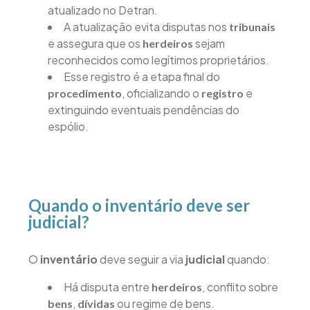
atualizado no Detran.
A atualização evita disputas nos
tribunais
e assegura que os
sejam
herdeiros
reconhecidos como legítimos proprietários.
Esse registro é a etapa final do
, oficializando o
e
procedimento
registro
extinguindo eventuais pendências do
espólio.
Quando o inventário deve ser
judicial?
O
inventário
deve seguir a via
judicial
quando:
Há disputa entre
, conflito sobre
herdeiros
,
ou regime de bens.
bens
dívidas