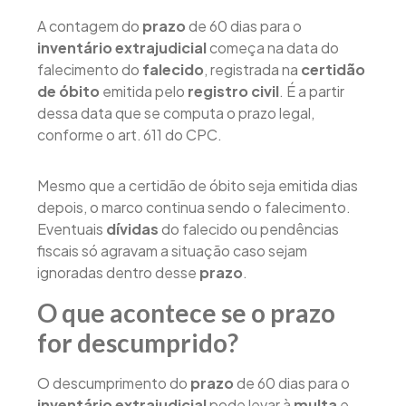
A contagem do
prazo
de 60 dias para o
inventário extrajudicial
começa na data do
falecimento do
falecido
, registrada na
certidão
de óbito
emitida pelo
registro civil
. É a partir
dessa data que se computa o prazo legal,
conforme o art. 611 do CPC.
Mesmo que a certidão de óbito seja emitida dias
depois, o marco continua sendo o falecimento.
Eventuais
dívidas
do falecido ou pendências
fiscais só agravam a situação caso sejam
ignoradas dentro desse
prazo
.
O que acontece se o prazo
for descumprido?
O descumprimento do
prazo
de 60 dias para o
inventário extrajudicial
pode levar à
multa
e