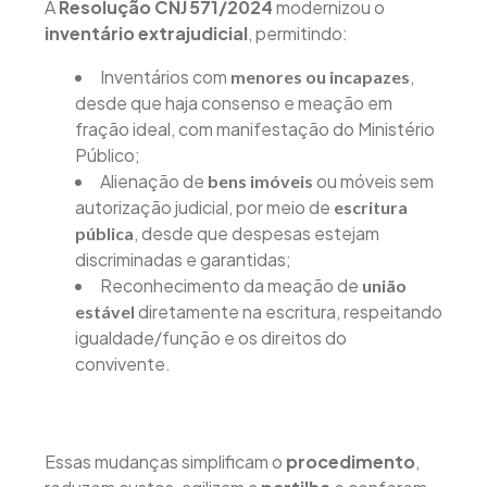
A
Resolução CNJ 571/2024
modernizou o
inventário extrajudicial
, permitindo:
Inventários com
,
menores ou incapazes
desde que haja consenso e meação em
fração ideal, com manifestação do Ministério
Público;
Alienação de
ou móveis sem
bens imóveis
autorização judicial, por meio de
escritura
, desde que despesas estejam
pública
discriminadas e garantidas;
Reconhecimento da meação de
união
diretamente na escritura, respeitando
estável
igualdade/função e os direitos do
convivente.
Essas mudanças simplificam o
procedimento
,