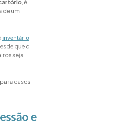
cartório
, é
a de um
o
inventário
desde que o
iros seja
 para casos
essão e