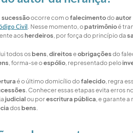
a sucessão
ocorre com o
falecimento
do
autor
. Nesse momento, o
patrimônio
é tra
ódigo Civil
ente aos
herdeiros
, por força do princípio da
sa
lui todos os
bens
,
direitos
e
obrigações
do fale
ens
, forma-se o
espólio
, representado pelo
inv
rtura
é o último domicílio do
falecido
, regra es
sucessões
. Conhecer essas etapas evita erros n
eja
judicial
ou por
escritura pública
, e garante a
cia
dos
bens
.