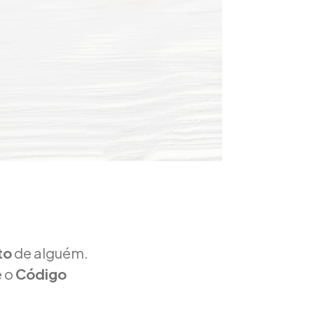
to
de alguém.
e o
Código