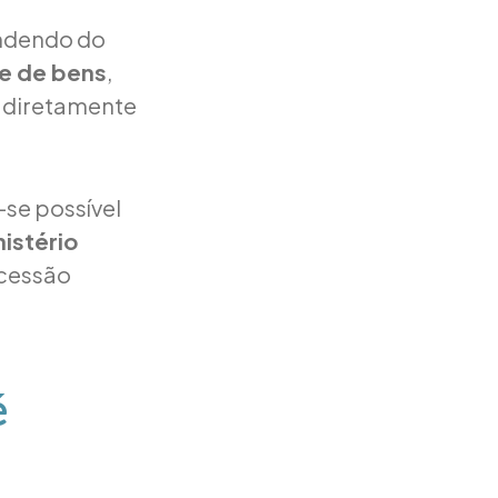
ndendo do
e de bens
,
 diretamente
se possível
nistério
ucessão
é