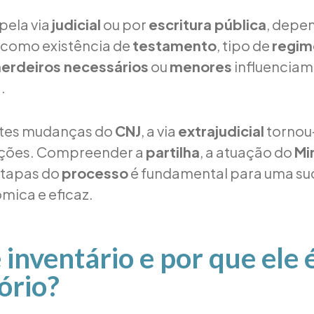
pela via
judicial
ou por
escritura pública
, depe
 como existência de
testamento
, tipo de
regim
herdeiros necessários
ou
menores
influenciam
a.
tes mudanças do
CNJ
, a via
extrajudicial
tornou-
ações. Compreender a
partilha
, a atuação do
Mi
 etapas do
processo
é fundamental para uma s
mica e eficaz.
 inventário e por que ele 
ório?