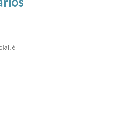
ários
cial
, é