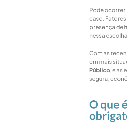
Pode ocorrer 
caso. Fatores
presença de
nessa escolh
Com as recen
em mais situ
Público
, e as
segura, econô
O que é
obrigat