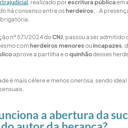
, realizado por
escritura pública
em
xtrajudicial
do há consenso entre os
herdeiros.
. A presenç
brigatória.
ção nº 571/2024 do
CNJ
, passou a ser admitido 
esmo com
herdeiros menores
ou
incapazes
, 
blico
aprove a partilha e o
quinhão
desses herde
de é mais célere e menos onerosa, sendo ideal
sensuais.
nciona a abertura da suc
 do autor da herança?