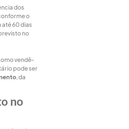
ência dos
 conforme o
 até 60 dias
previsto no
 como vendê-
tário pode ser
mento
, da
to no