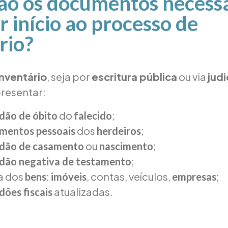
ão os documentos necess
r início ao processo de
rio?
inventário
, seja por
escritura pública
ou via
judi
presentar:
do
;
dão de óbito
falecido
dos
;
mentos pessoais
herdeiros
ou
;
idão de casamento
nascimento
;
idão negativa de testamento
a dos
:
, contas, veículos,
;
bens
imóveis
empresas
atualizadas.
dões fiscais