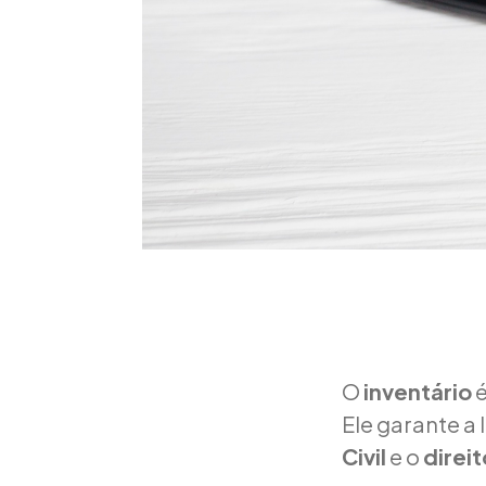
O
inventário
é
Ele garante a
Civil
e o
direi