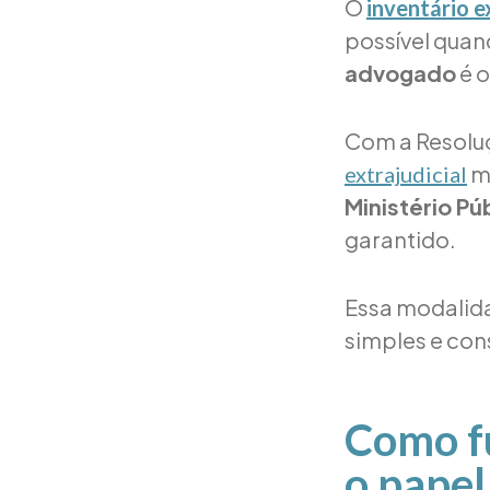
O
inventário e
possível quan
advogado
é o
Com a Resolu
m
extrajudicial
Ministério Pú
garantido.
Essa modalida
simples e con
Como fu
o papel