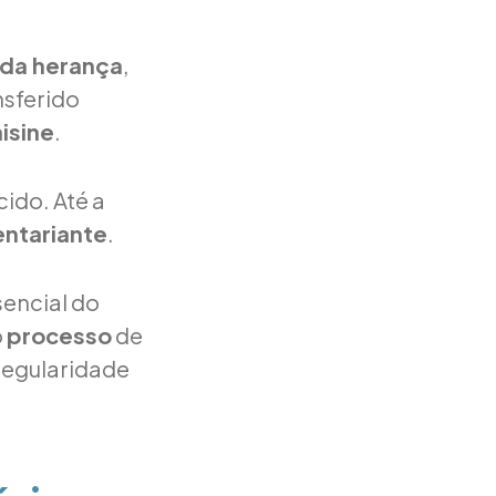
 da herança
,
nsferido
isine
.
cido. Até a
entariante
.
sencial do
o
processo
de
 regularidade