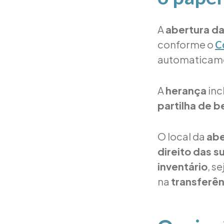
A
abertura d
conforme o
C
automaticam
A
herança
inc
partilha de b
O local da
abe
direito das 
inventário
, s
na
transferên