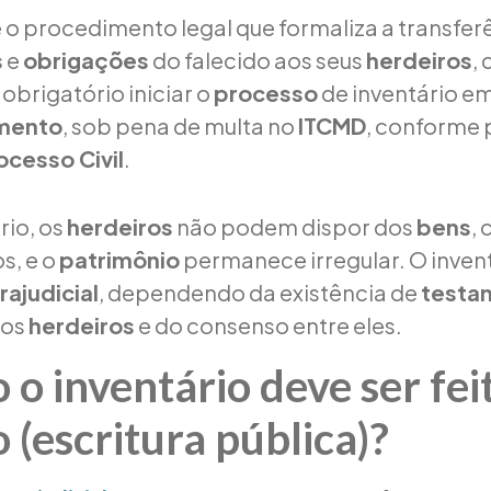
 o procedimento legal que formaliza a transfer
s
e
obrigações
do falecido aos seus
herdeiros
,
É obrigatório iniciar o
processo
de inventário em
imento
, sob pena de multa no
ITCMD
, conforme 
ocesso Civil
.
rio, os
herdeiros
não podem dispor dos
bens
,
os, e o
patrimônio
permanece irregular. O inven
rajudicial
, dependendo da existência de
testa
dos
herdeiros
e do consenso entre eles.
o inventário deve ser fei
o (escritura pública)?