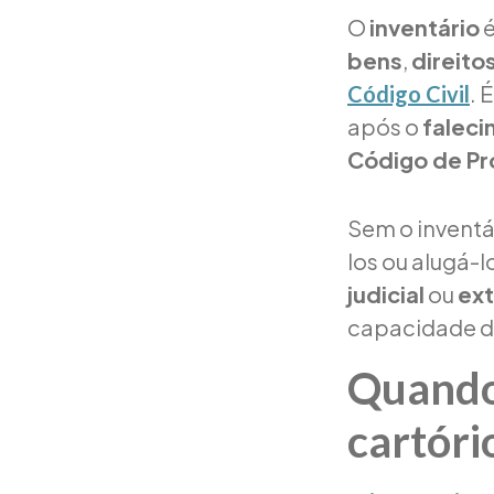
O
inventário
é
bens
,
direito
. 
Código Civil
após o
falec
Código de Pr
Sem o inventá
los ou alugá-l
judicial
ou
ext
capacidade 
Quando 
cartóri