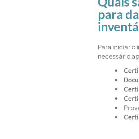
Quais s
para da
inventá
Para iniciar o
necessário a
Certi
Docu
Cert
Cert
Prov
Certi