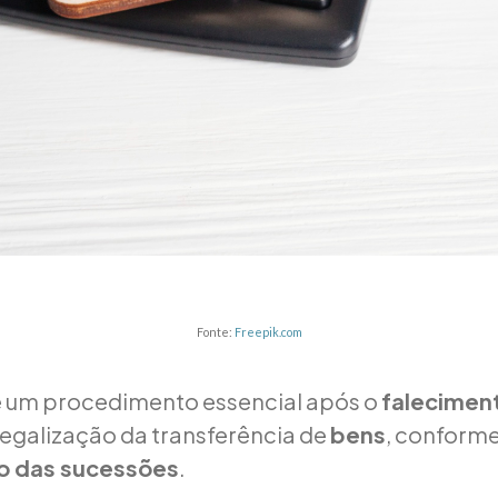
Fonte:
Freepik.com
 um procedimento essencial após o
falecimen
 legalização da transferência de
bens
, conform
to das sucessões
.