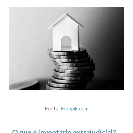
Fonte:
Freepik.com
O que é inventário extrajudicial?