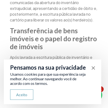
comunicadas da abertura do inventário
extrajudicial, apresentando a certidão de óbito e,
posteriormente, a escritura pública lavrada no
cartório para liberar os valores ao(s) herdeiro(s).
Transferência de bens
imóveis e o papel do registro
de imóveis
Após lavrada a escritura pública de inventário e
partilha, os bens imóveis devem ser registrados
Pensamos na sua privacidade
no cartório de registro de imóveis competente,
Usamos cookies para que sua experiência seja
nos termos do art. 1.245 do Código Civil. Sem
melhor. Ao continuar navegando você de
esse registro, o bem ainda estará, formalmente,
acordo com os termos.
em nome do falecido, o que pode gerar
1
problemas futuros aos herdeiros, inclusive com
ATENDIMENTO VIA WHATSAPP
Aceito
Olá, qual seu problema jurídico?
terceiros de boa-fé.