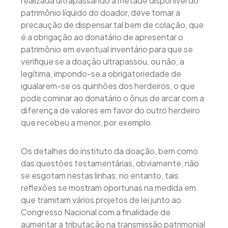
realizada ultrapassando a metade disponível do
patrimônio líquido do doador, deve tomar a
precaução de dispensar tal bem de colação, que
é a obrigação ao donatário de apresentar o
patrimônio em eventual inventário para que se
verifique se a doação ultrapassou, ou não, a
legítima, impondo-se a obrigatoriedade de
igualarem-se os quinhões dos herdeiros, o que
pode cominar ao donatário o ônus de arcar com a
diferença de valores em favor do outro herdeiro
que recebeu a menor, por exemplo.
Os detalhes do instituto da doação, bem como
das questões testamentárias, obviamente, não
se esgotam nestas linhas, no entanto, tais
reflexões se mostram oportunas na medida em
que tramitam vários projetos de lei junto ao
Congresso Nacional com a finalidade de
aumentar a tributação na transmissão patrimonial