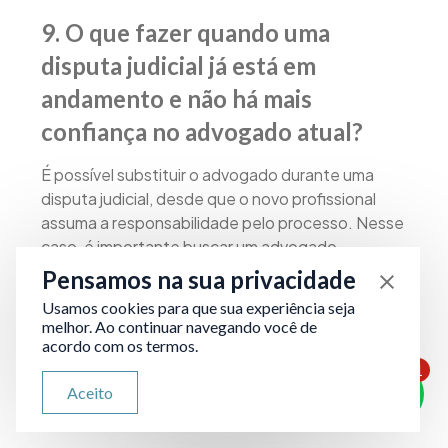
9. O que fazer quando uma
disputa judicial já está em
andamento e não há mais
confiança no advogado atual?
É possível substituir o advogado durante uma
disputa judicial, desde que o novo profissional
assuma a responsabilidade pelo processo. Nesse
caso, é importante buscar um advogado
previdenciário de confiança, que possa revisar o
Pensamos na sua privacidade
andamento do caso, identificar eventuais falhas e
Usamos cookies para que sua experiência seja
traçar uma nova estratégia para garantir os
melhor. Ao continuar navegando você de
melhores resultados.
acordo com os termos.
1
ATENDIMENTO VIA WHATSAPP
Aceito
Olá, qual seu problema jurídico?