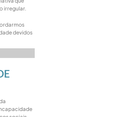
iativa que
 irregular.
abordarmos
idade devidos
DE
 da
 incapacidade
cos sociais.