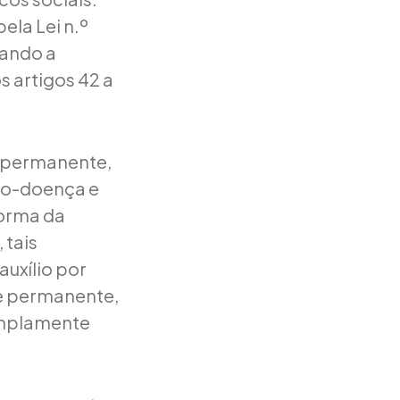
ela Lei n.º
cando a
s artigos 42 a
u permanente,
lio-doença e
forma da
 tais
uxílio por
e permanente,
amplamente