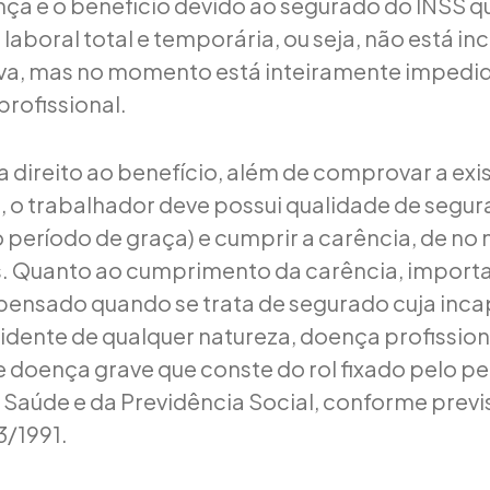
nça é o benefício devido ao segurado do INSS 
laboral total e temporária, ou seja, não está i
iva, mas no momento está inteiramente impedi
profissional.
a direito ao benefício, além de comprovar a exi
 o trabalhador deve possui qualidade de segura
o período de graça) e cumprir a carência, de no
. Quanto ao cumprimento da carência, importa
spensado quando se trata de segurado cuja inc
idente de qualquer natureza, doença profission
e doença grave que conste do rol fixado pelo pe
a Saúde e da Previdência Social, conforme previs
3/1991.