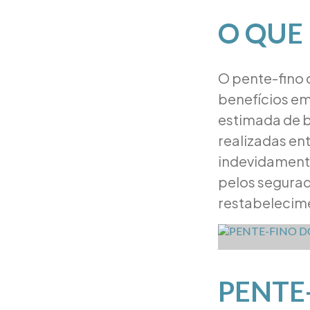
O QUE 
O pente-fino 
benefícios em
estimada de b
realizadas ent
indevidamente
pelos segurad
restabelecime
PENTE-