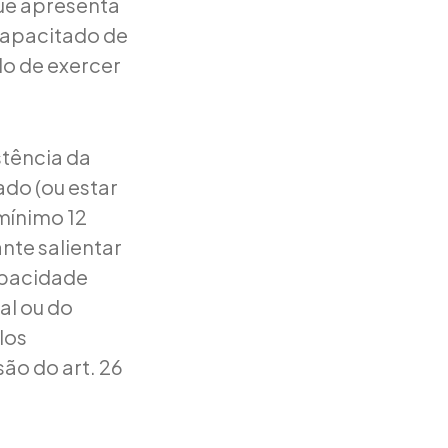
que apresenta
ncapacitado de
do de exercer
stência da
do (ou estar
 mínimo 12
nte salientar
apacidade
al ou do
los
ão do art. 26