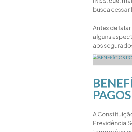
INSS, que, ma
busca cessar 
Antes de fala
alguns aspect
aos segurados
BENEF
PAGOS 
A Constituição
Previdência S
temporária ou