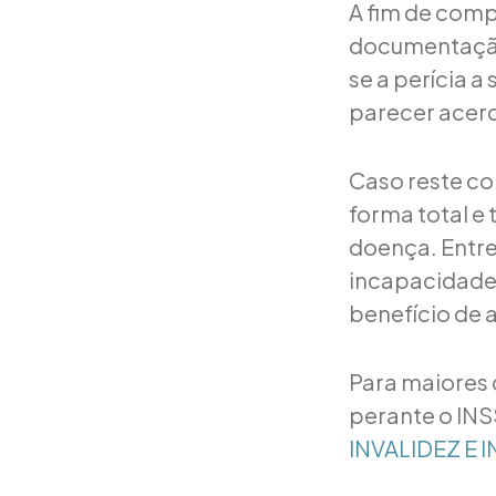
A fim de comp
documentação
se a perícia a 
parecer acerc
Caso reste c
forma total e 
doença. Entre
incapacidade 
benefício de 
Para maiores 
perante o INS
INVALIDEZ E 