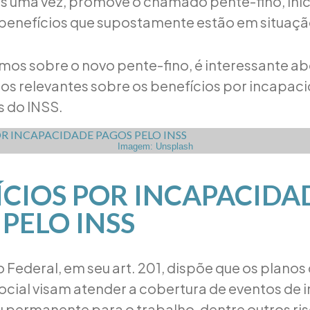
is uma vez, promove o chamado pente-fino, inic
benefícios que supostamente estão em situação
rmos sobre o novo pente-fino, é interessante 
os relevantes sobre os benefícios por incapac
 do INSS.
Imagem: Unsplash
ÍCIOS POR INCAPACIDA
PELO INSS
 Federal, em seu art. 201, dispõe que os planos
ocial visam atender a cobertura de eventos de
 permanente para o trabalho, dentre outros ris