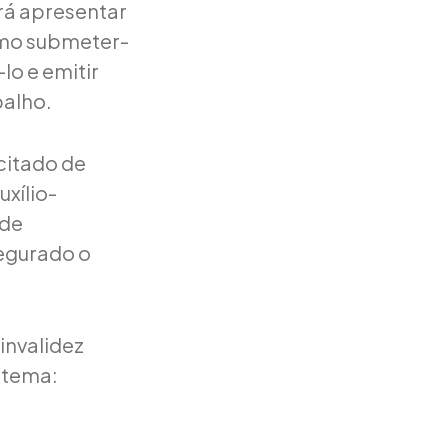
rá apresentar
mo submeter-
-lo e emitir
balho.
citado de
uxílio-
 de
egurado o
invalidez
 tema: