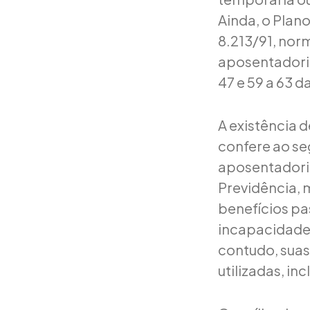
Ainda, o Plano
8.213/91, nor
aposentadoria
47 e 59 a 63 da
A existência 
confere ao se
aposentadoria
Previdência, 
benefícios p
incapacidade
contudo, sua
utilizadas, in