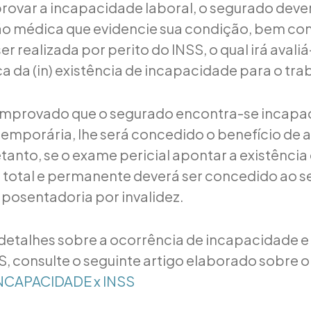
rovar a incapacidade laboral, o segurado deve
 médica que evidencie sua condição, bem co
ser realizada por perito do INSS, o qual irá avaliá
a da (in) existência de incapacidade para o tra
omprovado que o segurado encontra-se incapa
temporária, lhe será concedido o benefício de a
tanto, se o exame pericial apontar a existência
total e permanente deverá ser concedido ao s
aposentadoria por invalidez.
detalhes sobre a ocorrência de incapacidade e 
S, consulte o seguinte artigo elaborado sobre o
INCAPACIDADE x INSS