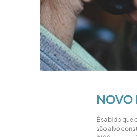
NOVO 
É sabido que 
são alvo cons