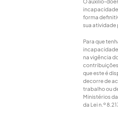
O auxílio-doe
incapacidade 
forma definit
sua atividade 
Para que tenh
incapacidade,
na vigência d
contribuições
que este é di
decorre de ac
trabalho ou d
Ministérios d
da Lei n.º 8.21