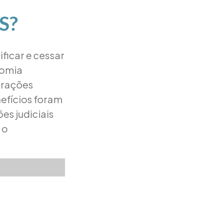
S?
ficar e cessar
nomia
erações
nefícios foram
es judiciais
 o