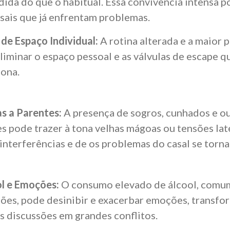
ndida do que o habitual. Essa convivência intensa 
asais que já enfrentam problemas.
 de Espaço Individual:
A rotina alterada e a maior
iminar o espaço pessoal e as válvulas de escape q
ona.
as a Parentes:
A presença de sogros, cunhados e o
es pode trazer à tona velhas mágoas ou tensões lat
 interferências e de os problemas do casal se torn
l e Emoções:
O consumo elevado de álcool, comu
ões, pode desinibir e exacerbar emoções, transf
 discussões em grandes conflitos.