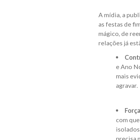
A mídia, a publ
as festas de f
mágico, de ree
relações já es
Cont
e Ano No
mais ev
agravar.
Força
com que 
isolados
precisa 