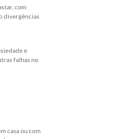
star, com
o divergências
nsiedade e
tras falhas no
 em casa ou com