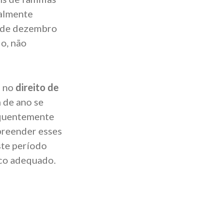
ialmente
s de dezembro
o, não
s no
direito de
 de ano se
requentemente
preender esses
ste período
ico adequado.