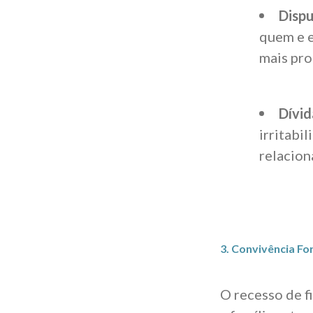
Dispu
quem e e
mais pro
Dívid
irritabi
relacio
3. Convivência Fo
O recesso de f