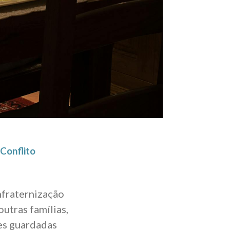
Conflito
nfraternização
utras famílias,
es guardadas