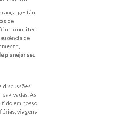
erança, gestão
cas de
ítio ou um item
 ausência de
tamento
,
e planejar seu
s discussões
 reavivadas. As
cutido em nosso
férias,
viagens