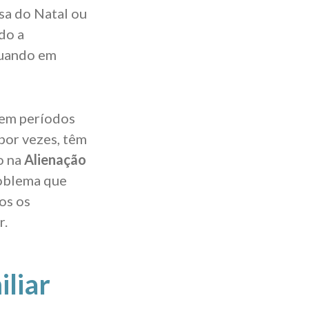
esa do Natal ou
do a
guando em
 em períodos
por vezes, têm
o na
Alienação
roblema que
os os
r.
iliar