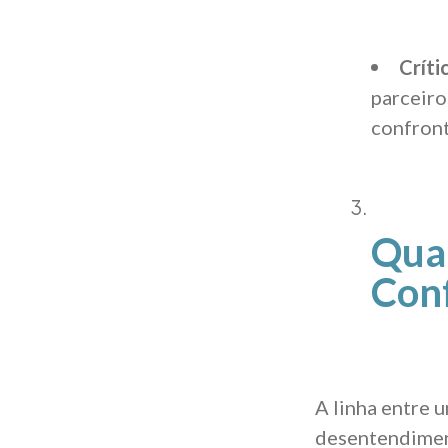
Críti
parceiro
confront
Qua
Conf
A linha entre 
desentendimen