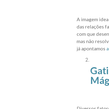
A imagem idea
das relações fa
com que desent
mas não resolv
já apontamos
a
Gat
Mág
Diversos fator