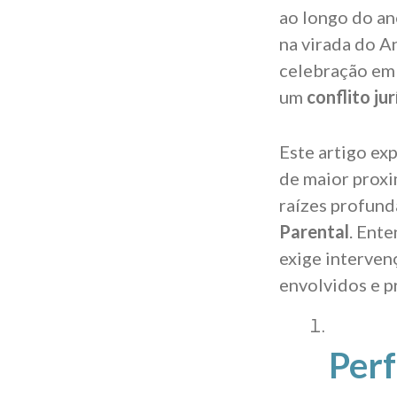
ao longo do ano
na virada do A
celebração em
um
conflito jur
Este artigo ex
de maior prox
raízes profun
Parental
. Ent
exige intervenç
envolvidos e pr
Perf