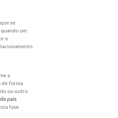
 que se
e quando um
or e
elacionamento
me a
a de forma
ado ou outro
de pais
sta fase