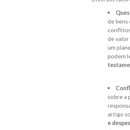
Quest
de bens 
conflito
de valor
um plan
podem le
testame
Confl
sobre a 
responsa
artigo s
e despes