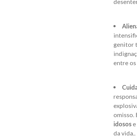
desenten
Alien
intensif
genitor 
indignaç
entre os
Cuida
responsa
explosiv
omisso.
idosos
e
da vida.
.