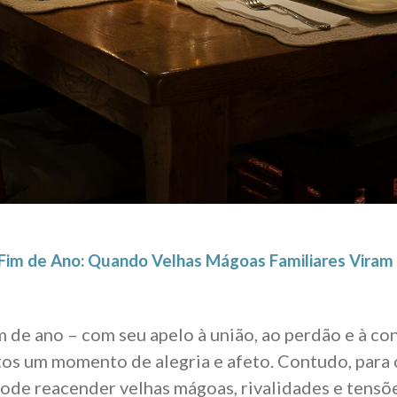
Fim de Ano: Quando Velhas Mágoas Familiares Viram 
im de ano – com seu apelo à união, ao perdão e à co
tos um momento de alegria e afeto. Contudo, para o
ode reacender velhas mágoas, rivalidades e tensõ