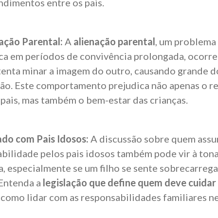
dimentos entre os pais
.
ação Parental:
A
alienação parental
, um problema
ica em períodos de convivência prolongada, ocorr
tenta minar a imagem do outro, causando grande d
ão. Este comportamento prejudica não apenas o r
 pais, mas também o bem-estar das crianças.
do com Pais Idosos:
A discussão sobre quem assu
bilidade pelos pais idosos também pode vir à ton
a, especialmente se um filho se sente sobrecarreg
 Entenda a
legislação que define quem deve cuidar 
 como lidar com as responsabilidades familiares ne