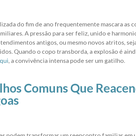
lizada do fim de ano frequentemente mascara as 
miliares. A pressão para ser feliz, unido e harmon
endimentos antigos, ou mesmo novos atritos, sej
idos. Quando o copo transborda, a explosão é ain
qui
, a convivência intensa pode ser um gatilho.
ilhos Comuns Que Reace
oas
es podem transformar um reencontro familiar em u