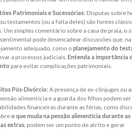
ões Patrimoniais e Sucessórias:
Disputas sobre h
ou testamentos (ou a falta deles) são fontes clássi
s. Um simples comentário sobre a casa de praia, o s
 sentimental pode desencadear discussões que, na
ejamento adequado, como o
planejamento do tes
var a processos judiciais.
Entenda a importância d
nto
para evitar complicações patrimoniais
.
itos Pós-Divórcio:
A presença de ex-cônjuges ou a
pensão alimentícia e a guarda dos filhos podem ser
bilidades financeiras durante as férias, como dis
obre
o que muda na pensão alimentícia durante as 
as extras
, podem ser um ponto de atrito e gerar