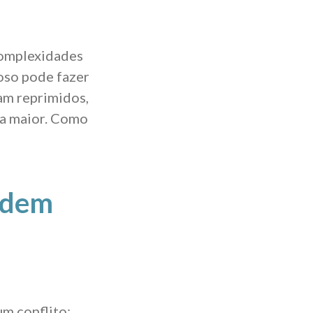
complexidades
ioso pode fazer
am reprimidos,
da maior. Como
ndem
m conflito: