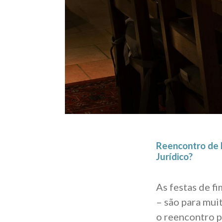
Reencontro de 
Jurídico?
As festas de f
– são para mui
o reencontro p