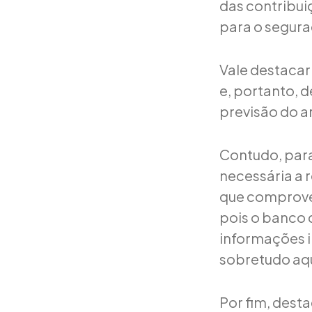
das contribui
para o segura
Vale destacar 
e, portanto, d
previsão do ar
Contudo, para 
necessária a 
que comprove 
pois o banco 
informações i
sobretudo aqu
Por fim, dest