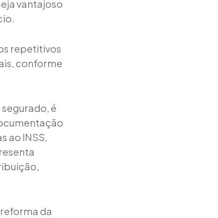
seja vantajoso
cio.
os repetitivos
nais, conforme
o segurado, é
 documentação
s ao INSS,
presenta
ibuição,
 reforma da