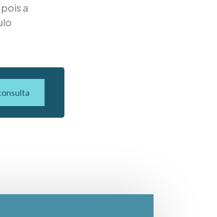
 pois a
ulo
consulta