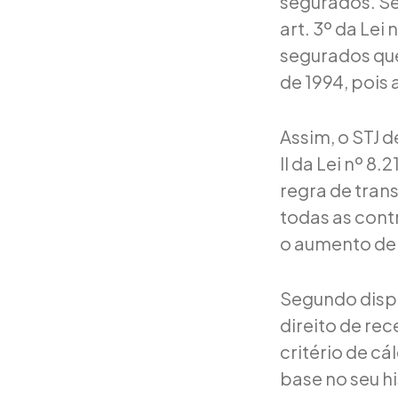
segurados. Seg
art. 3º da Lei
segurados que
de 1994, pois 
Assim, o STJ de
II da Lei nº 8
regra de tran
todas as contr
o aumento de 
Segundo dispô
direito de rec
critério de c
base no seu h