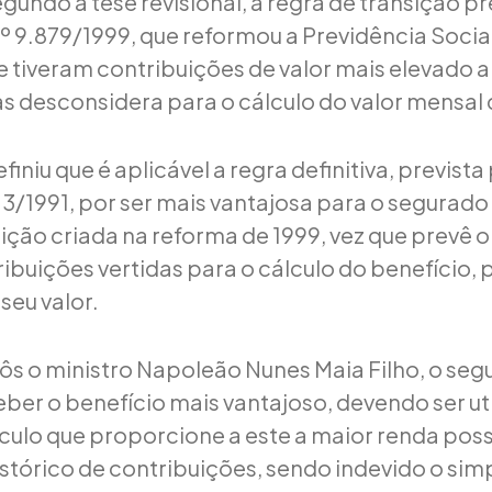
undo a tese revisional, a regra de transição pr
 nº 9.879/1999, que reformou a Previdência Socia
 tiveram contribuições de valor mais elevado a
as desconsidera para o cálculo do valor mensal 
finiu que é aplicável a regra definitiva, prevista p
.213/1991, por ser mais vantajosa para o segurado
sição criada na reforma de 1999, vez que prevê
ibuições vertidas para o cálculo do benefício, 
seu valor.
s o ministro Napoleão Nunes Maia Filho, o seg
eber o benefício mais vantajoso, devendo ser ut
álculo que proporcione a este a maior renda poss
istórico de contribuições, sendo indevido o sim