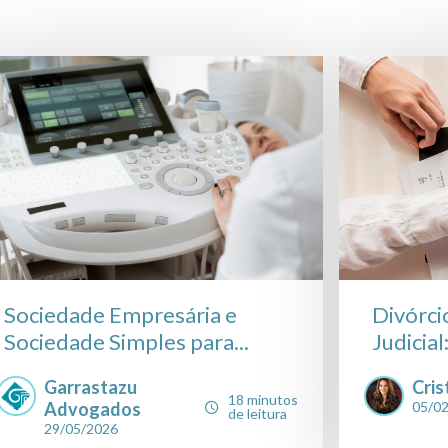
Sociedade Empresária e
Divórcio
Sociedade Simples para...
Judicial
Garrastazu
Cris
18 minutos
Advogados
05/0
de leitura
29/05/2026