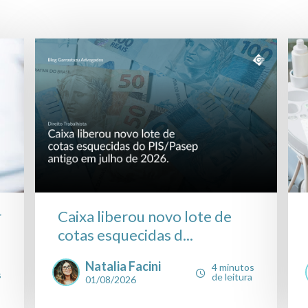
r
Caixa liberou novo lote de
cotas esquecidas d...
Natalia Facini
4 minutos
s
de leitura
01/08/2026