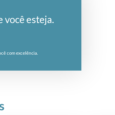
e você esteja.
ocê com excelência.
s