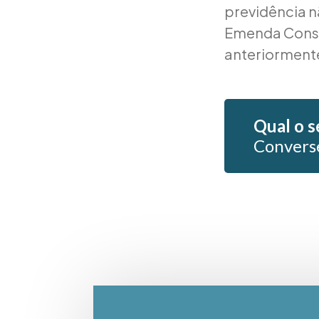
previdência n
Emenda Consti
anteriormente
Qual o s
Convers