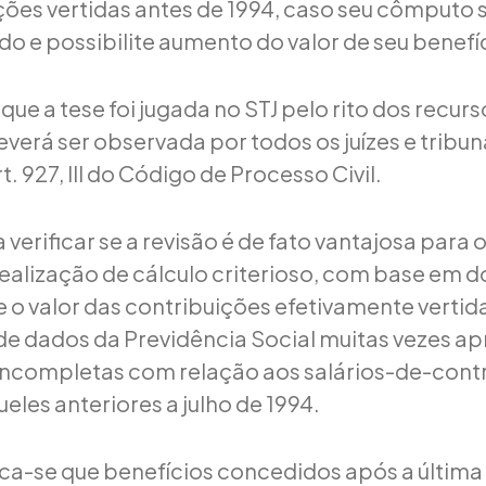
ções vertidas antes de 1994, caso seu cômputo 
do e possibilite aumento do valor de seu benefí
que a tese foi jugada no STJ pelo rito dos recurs
everá ser observada por todos os juízes e tribu
t. 927, III do Código de Processo Civil.
verificar se a revisão é de fato vantajosa para 
realização de cálculo criterioso, com base em
o valor das contribuições efetivamente vertida
de dados da Previdência Social muitas vezes a
ncompletas com relação aos salários-de-contr
eles anteriores a julho de 1994.
aca-se que benefícios concedidos após a última