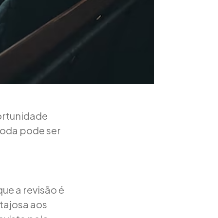
ortunidade
Toda pode ser
s
ue a revisão é
ntajosa aos