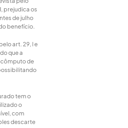
evista pelo
l, prejudica os
ntes de julho
do benefício.
elo art. 29, I e
 do que a
 o cômputo de
possibilitando
urado tem o
ilizado o
ível, com
ples descarte