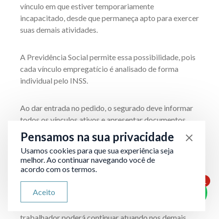
vínculo em que estiver temporariamente
incapacitado, desde que permaneça apto para exercer
suas demais atividades.
A Previdência Social permite essa possibilidade, pois
cada vínculo empregatício é analisado de forma
individual pelo INSS.
Ao dar entrada no pedido, o segurado deve informar
todos os vínculos ativos e apresentar documentos
médicos que comprovem a incapacidade parcial, se
Pensamos na sua privacidade
for o caso.
Usamos cookies para que sua experiência seja
melhor. Ao continuar navegando você de
acordo com os termos.
A perícia médica do INSS avaliará se a limitação
1
atinge apenas uma função ou compromete todas. Se a
ATENDIMENTO VIA WHATSAPP
Aceito
incapacidade for restrita a um emprego, o benefício
Olá, qual seu problema jurídico?
será concedido apenas para aquele vínculo, e o
trabalhador poderá continuar atuando nos demais.