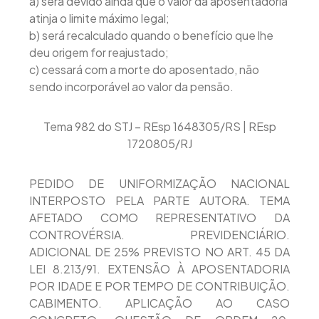
a) será devido ainda que o valor da aposentadoria
atinja o limite máximo legal;
b) será recalculado quando o benefício que lhe
deu origem for reajustado;
c) cessará com a morte do aposentado, não
sendo incorporável ao valor da pensão.
Tema 982 do STJ – REsp 1648305/RS | REsp
1720805/RJ
PEDIDO DE UNIFORMIZAÇÃO NACIONAL
INTERPOSTO PELA PARTE AUTORA. TEMA
AFETADO COMO REPRESENTATIVO DA
CONTROVÉRSIA. PREVIDENCIÁRIO.
ADICIONAL DE 25% PREVISTO NO ART. 45 DA
LEI 8.213/91. EXTENSÃO À APOSENTADORIA
POR IDADE E POR TEMPO DE CONTRIBUIÇÃO.
CABIMENTO. APLICAÇÃO AO CASO