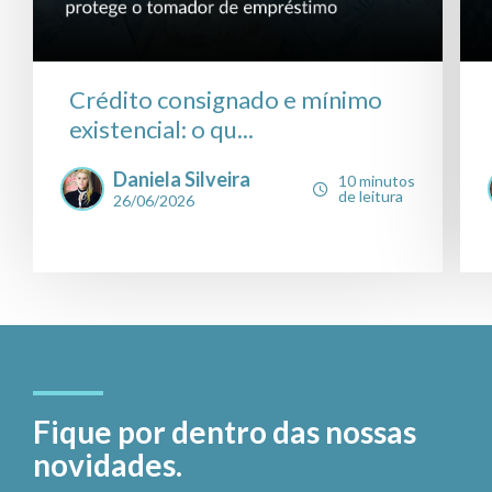
Crédito consignado e mínimo
existencial: o qu...
Daniela Silveira
10 minutos
de leitura
26/06/2026
Fique por dentro das nossas
novidades.