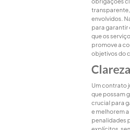
obrigações cla
transparente, 
envolvidos. N
para garantir 
que os serviço
promove a con
objetivos do 
Clareza
Um contrato ju
que possam ge
crucial para 
e melhorem a 
penalidades 
explícitos, s