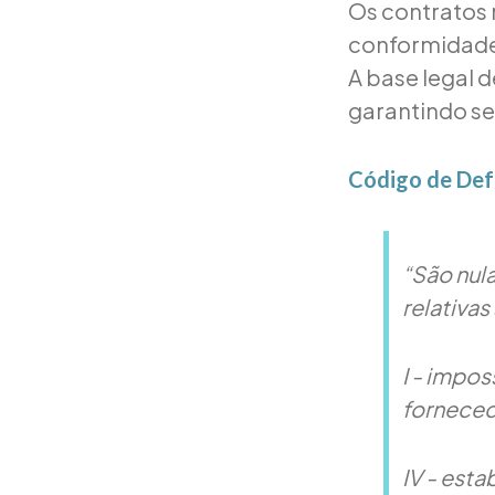
Os contratos 
conformidade 
A base legal d
garantindo se
Código de Def
“São nula
relativa
I - impo
forneced
IV - est