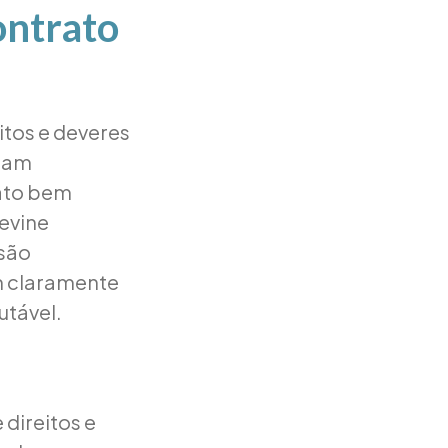
ontrato
itos e deveres
ntam
rato bem
evine
 são
m claramente
utável.
direitos e