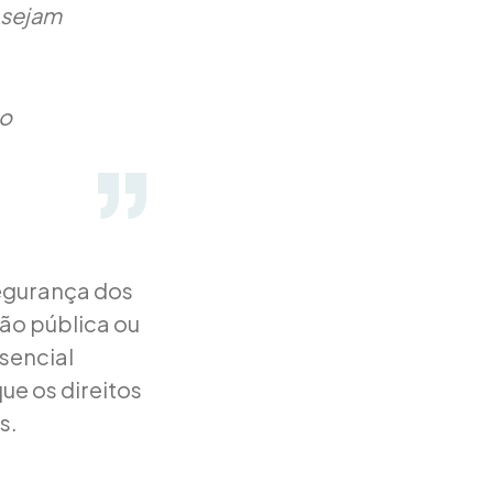
 sejam
ao
segurança dos
ção pública ou
ssencial
ue os direitos
s.