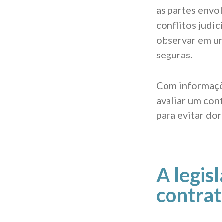
as partes envol
conflitos judic
observar em um
seguras.
Com informaçõe
avaliar um con
para evitar do
A legis
contrat