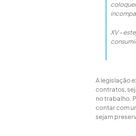
coloquem
incompat
XV - est
consumid
A legislação 
contratos, se
no trabalho. P
contar com uma
sejam preserv