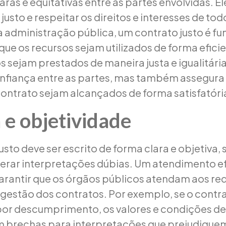
ras e equitativas entre as partes envolvidas. El
justo e respeitar os direitos e interesses de tod
a administração pública, um contrato justo é f
que os recursos sejam utilizados de forma eficien
s sejam prestados de maneira justa e igualitária
fiança entre as partes, mas também assegura
contrato sejam alcançados de forma satisfatóri
 e objetividade
sto deve ser escrito de forma clara e objetiva,
rar interpretações dúbias. Um atendimento ef
garantir que os órgãos públicos atendam aos req
gestão dos contratos. Por exemplo, se o cont
por descumprimento, os valores e condições d
em brechas para interpretações que prejudique