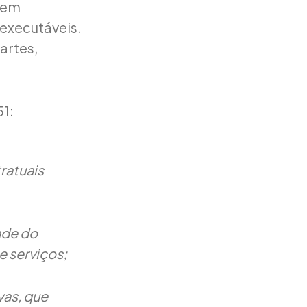
 em
 executáveis.
artes,
51:
tratuais
ade do
e serviços;
vas, que