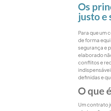
Os prin
justo e
Para que um c
de forma equi
segurança e p
elaborado nã
conflitos e re
indispensávei
definidas e q
O que é
Um contrato j