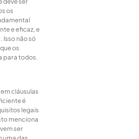
e deve ser
os os
undamental
te e eficaz, e
. Isso não só
 que os
a para todos.
 sem cláusulas
iciente é
uisitos legais
rato menciona
evem ser
m uma das