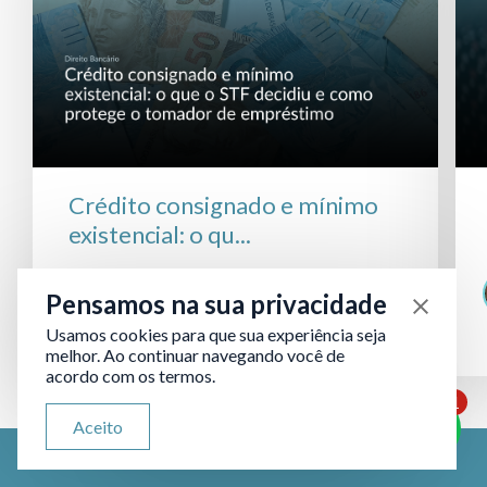
Crédito consignado e mínimo
existencial: o qu...
Daniela Silveira
10 minutos
Pensamos na sua privacidade
de leitura
26/06/2026
Usamos cookies para que sua experiência seja
melhor. Ao continuar navegando você de
acordo com os termos.
1
ATENDIMENTO VIA WHATSAPP
Aceito
Olá, qual seu problema jurídico?