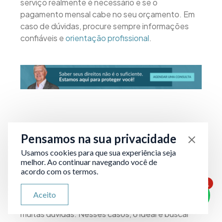
serviço realmente é necessário e se o
pagamento mensal cabe no seu orçamento. Em
caso de dúvidas, procure sempre informações
confiáveis e
orientação profissional
.
Onde posso obter ajuda para
Pensamos na sua privacidade
entender a RMC e meus direitos?
Usamos cookies para que sua experiência seja
melhor. Ao continuar navegando você de
Se você é aposentado, pensionista, servidor ou
acordo com os termos.
trabalhador com carteira assinada e percebeu
1
que há descontos relativos a RMC ou cartão de
ATENDIMENTO VIA WHATSAPP
Aceito
Olá, qual seu problema jurídico?
crédito consignado na sua folha, é natural ter
muitas dúvidas. Nesses casos, o ideal é buscar