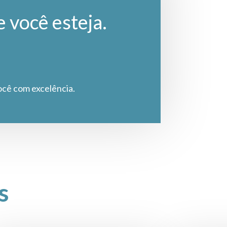
e você esteja.
ocê com excelência.
s