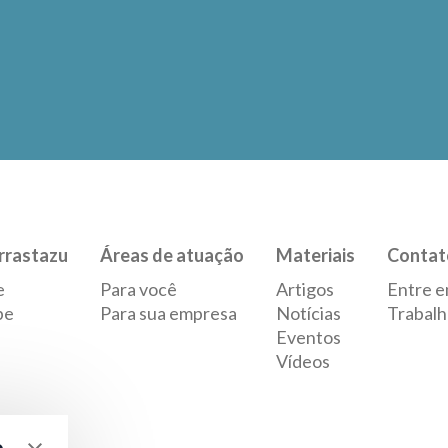
rrastazu
Áreas de atuação
Materiais
Contat
e
Para você
Artigos
Entre e
pe
Para sua empresa
Notícias
Trabalh
Eventos
Vídeos
e