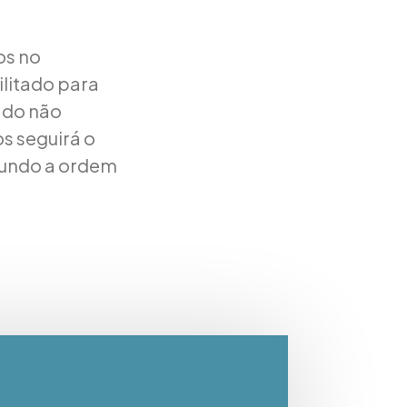
os no
litado para
ado não
s seguirá o
gundo a ordem