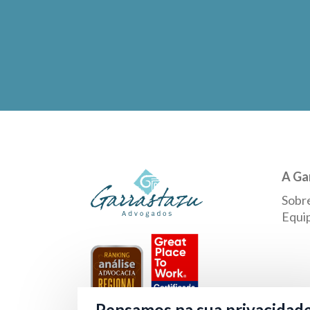
A Ga
Sobr
Equi
Pensamos na sua privacidad