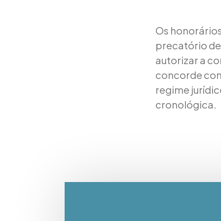
Os honorários
precatório de
autorizar a c
concorde com 
regime juríd
cronológica.