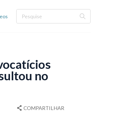
eos
ocatícios
esultou no
COMPARTILHAR