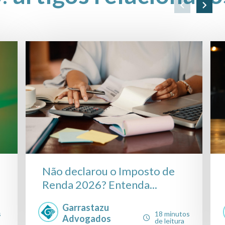
Não declarou o Imposto de
Renda 2026? Entenda...
Garrastazu
s
18 minutos
Advogados
de leitura