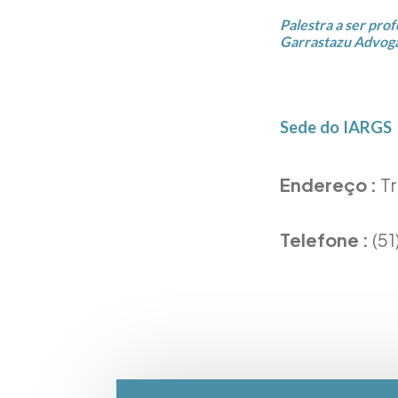
Palestra a ser prof
Garrastazu Advoga
Sede do IARGS
Endereço :
Tr
Telefone :
(5