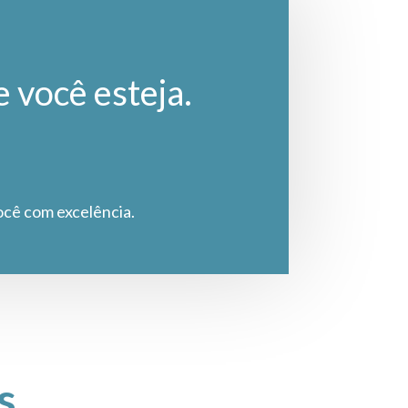
e você esteja.
ocê com excelência.
s