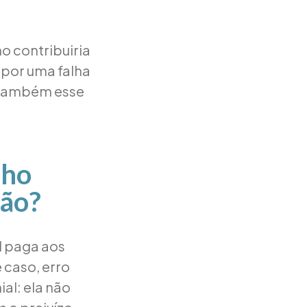
ho contribuiria
 por uma falha
e também esse
lho
são?
l paga aos
 caso, erro
al: ela não