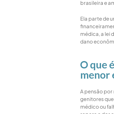
brasileira e 
Ela parte de u
financeiramen
médica, a lei
dano econôm
O que é
menor e
A pensão por 
genitores que 
médico ou falh