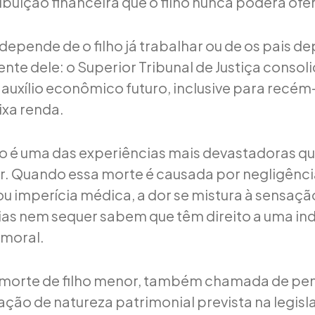
ibuição financeira que o filho nunca poderá ofe
independe de o filho já trabalhar ou de os pais
e dele: o Superior Tribunal de Justiça consoli
auxílio econômico futuro, inclusive para recé
ixa renda.
ho é uma das experiências mais devastadoras qu
r. Quando essa morte é causada por negligênci
u imperícia médica, a dor se mistura à sensação
lias nem sequer sabem que têm direito a uma i
 moral.
 morte de filho menor, também chamada de pe
ção de natureza patrimonial prevista na legisla