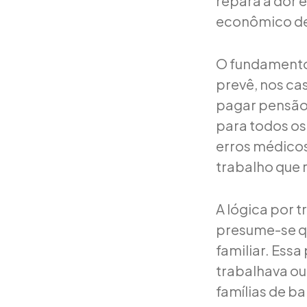
repara a dor 
econômico dec
O fundamento j
prevê, nos ca
pagar pensão 
para todos os 
erros médicos
trabalho que 
A lógica por 
presume-se qu
familiar. Ess
trabalhava o
famílias de ba