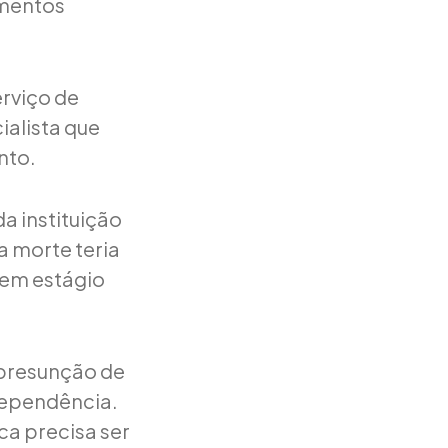
ementos
erviço de
ialista que
nto.
a instituição
a morte teria
em estágio
a presunção de
dependência.
ca precisa ser