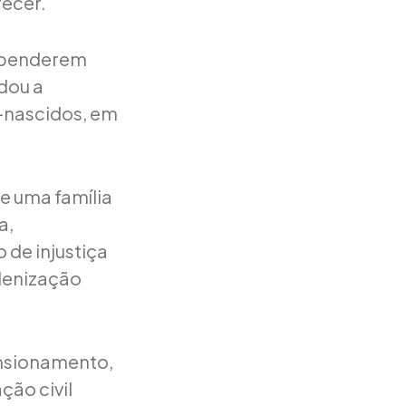
recer.
 dependerem
dou a
m-nascidos, em
e uma família
a,
 de injustiça
ndenização
nsionamento,
ção civil