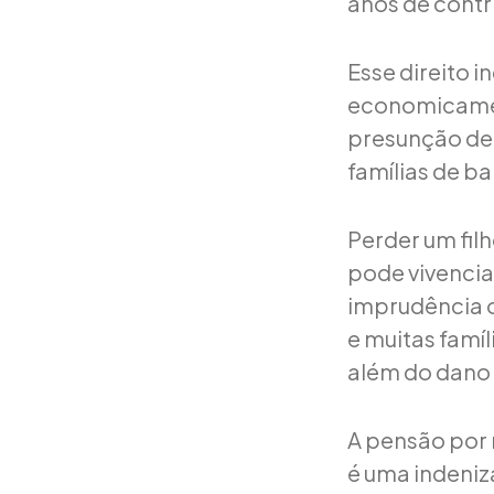
anos de contr
Esse direito 
economicament
presunção de 
famílias de ba
Perder um fil
pode vivencia
imprudência o
e muitas famí
além do dano
A pensão por
é uma indeniza