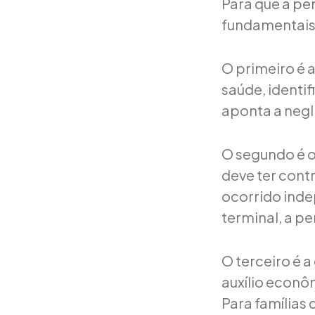
Para que a pe
fundamentais
O primeiro é 
saúde, identif
aponta a negl
O segundo é o
deve ter cont
ocorrido ind
terminal, a p
O terceiro é a
auxílio econ
Para famílias