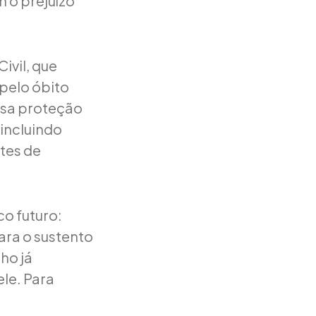
m o prejuízo
ivil, que
 pelo óbito
essa proteção
 incluindo
tes de
co futuro:
ara o sustento
ho já
le. Para