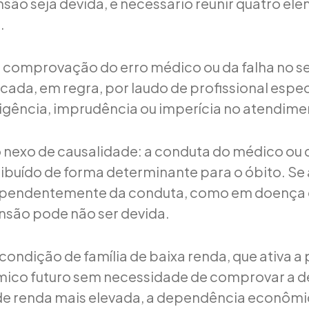
nsão seja devida, é necessário reunir quatro el
.
a comprovação do erro médico ou da falha no s
icada, em regra, por laudo de profissional espec
igência, imprudência ou imperícia no atendime
 nexo de causalidade: a conduta do médico ou d
ribuído de forma determinante para o óbito. Se 
ependentemente da conduta, como em doença 
ensão pode não ser devida.
 condição de família de baixa renda, que ativa 
ômico futuro sem necessidade de comprovar a 
 de renda mais elevada, a dependência econômi