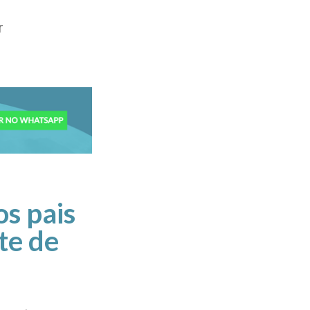
r
os pais
te de