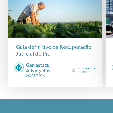
Guia definitivo da Recuperação
Judicial do Pr...
Garrastazu
13 minutos
Advogados
de leitura
20/03/2026